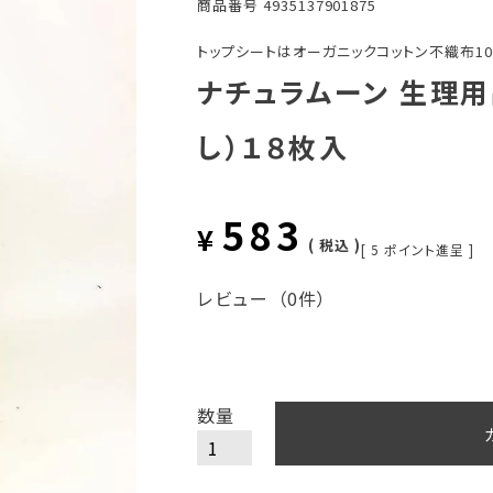
商品番号
4935137901875
トップシートはオーガニックコットン不織布10
ナチュラムーン 生理
し）１８枚入
583
¥
税込
[
5
ポイント進呈 ]
レビュー
（0件）