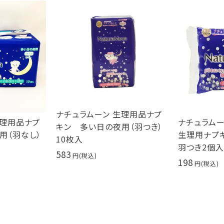
ナチュラムーン 生理用品ナプ
生理用品ナプ
ナチュラムーン
キン 多い日の夜用（羽つき）
用（羽なし）
生理用ナプ
10枚入
羽つき2個入
583
198