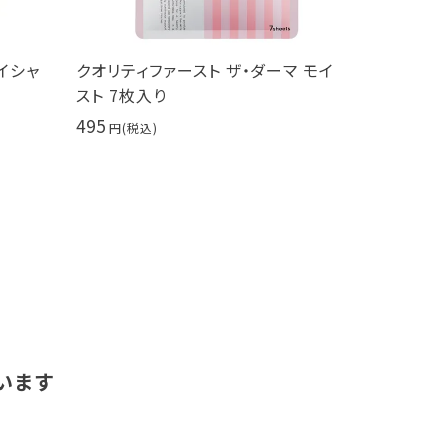
イシャ
クオリティファースト ザ・ダーマ モイ
PureCu
スト 7枚入り
30ml 
495
9,900
います