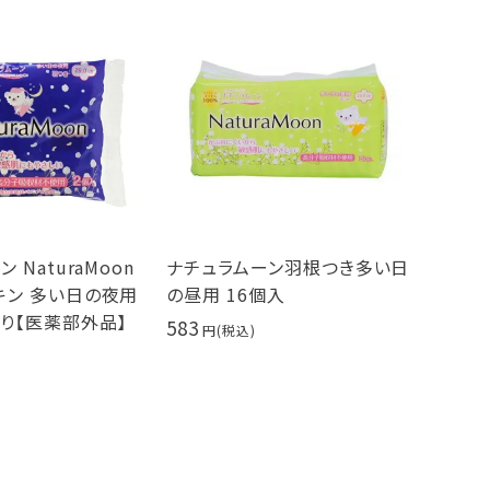
 NaturaMoon
ナチュラムーン羽根つき多い日
キン 多い日の夜用
の昼用 16個入
り【医薬部外品】
583