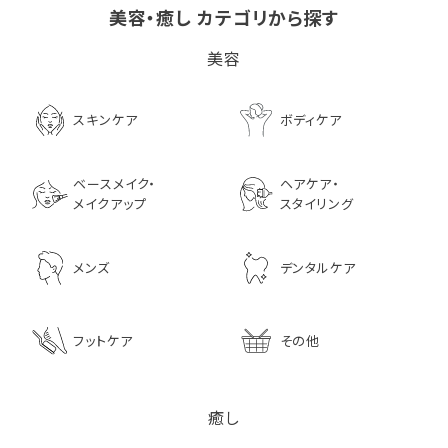
美容・癒し カテゴリから探す
ビタブリッドCヘアー
LPLP（ルプルプ） エッ
茅沼順子薬局 Jun
美容
EX(医薬部外品）
センスカラートリートメン
KAYANUMA ジ
ト エボニーブラック
ヤヌマ カドゥー 
8,726
ャンプー 200ml
3,630
スキンケア
ボディケア
2,970
ベースメイク・
ヘアケア・
メイクアップ
スタイリング
メンズ
デンタルケア
フットケア
その他
癒し