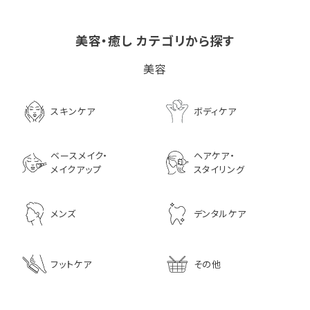
美容・癒し カテゴリから探す
ビタブリッドCヘアー
LPLP（ルプルプ） エッ
茅沼順子薬局 Jun
美容
EX(医薬部外品）
センスカラートリートメン
KAYANUMA ジ
ト エボニーブラック
ヤヌマ カドゥー 
8,726
ャンプー 200ml
3,630
スキンケア
ボディケア
2,970
ベースメイク・
ヘアケア・
メイクアップ
スタイリング
メンズ
デンタルケア
フットケア
その他