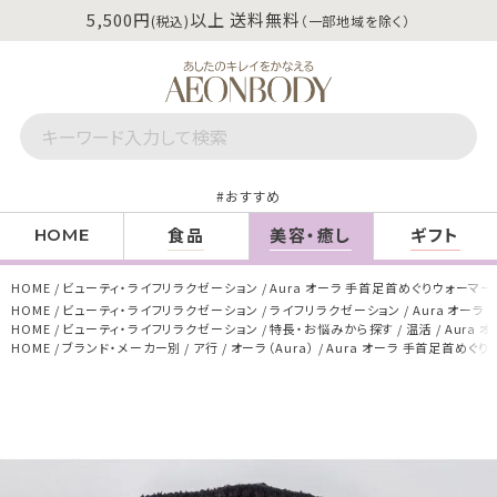
5,500円
以上 送料無料
(税込)
（一部地域を除く）
おすすめ
食品
美容・癒し
ギフト
HOME
HOME
ビューティ・ライフリラクゼーション
Aura オーラ 手首足首めぐりウォーマー
HOME
ビューティ・ライフリラクゼーション
ライフリラクゼーション
Aura オーラ
HOME
ビューティ・ライフリラクゼーション
特長・お悩みから探す
温活
Aura 
HOME
ブランド・メーカー別
ア行
オーラ（Aura）
Aura オーラ 手首足首めぐり