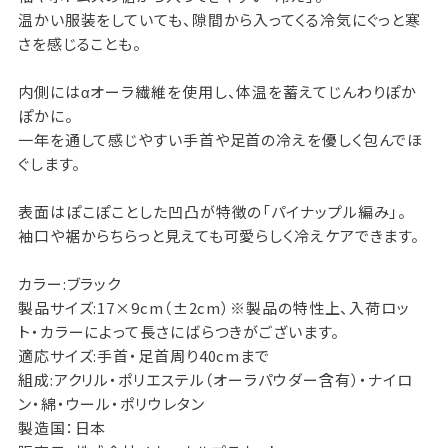
温かい服装をしていても、隙間から入ってくる冷気にぐっと寒
さを感じることも。
内側にはαオーラ繊維を使用し、体温を蓄えてじんわりぽか
ぽかに。
一年を通して感じやすい手首や足首の冷えを優しく包んでほ
ぐします。
表面はぽこぽことした凹凸が特徴の「パイナップル編み」。
袖口や裾からちらっと見えても可愛らしく冷えケアできます。
カラー:ブラック
製品サイズ:17×9cm（±2cm）※製品の特性上、入荷ロッ
ト・カラーによって長さにばらつきがございます。
適応サイズ:手首・足首周り40cmまで
組成:アクリル・ポリエステル（オーラパウダー含有）・ナイロ
ン・綿・ウール・ポリウレタン
製造国：日本