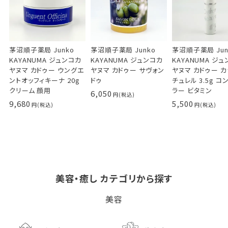
茅沼順子薬局 Junko
茅沼順子薬局 Junko
茅沼順子薬局 Jun
KAYANUMA ジュンコカ
KAYANUMA ジュンコカ
KAYANUMA ジ
ヤヌマ カドゥー ウングエ
ヤヌマ カドゥー サヴォン
ヤヌマ カドゥー 
ントオッフィキーナ 20g
ドゥ
チュレル 3.5g コ
クリーム 顔用
ラー ビタミン
6,050
9,680
5,500
美容・癒し カテゴリから探す
ビタブリッドCヘアー
LPLP（ルプルプ） エッ
茅沼順子薬局 Jun
美容
EX(医薬部外品）
センスカラートリートメン
KAYANUMA ジ
ト エボニーブラック
ヤヌマ カドゥー 
8,726
ャンプー 200ml