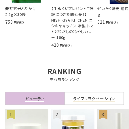
【手ぬぐいプレゼントご好
発芽玄米ふりかけ
ぜいたく蕎麦 粗挽き
評につき期間延長！】
2.5g×30袋
ｇ
NISHIKIYA KITCHEN ニ
753
321
シキヤキッチン 冷製 トマ
トと和だしの冷やしカレ
ー 160g
420
RANKING
売れ筋ランキング
ビューティ
ライフリラクゼーション