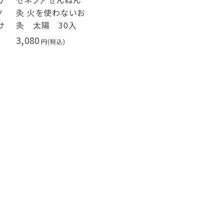
リ
セネファ せんねん
ツ
灸 火を使わないお
サ
灸 太陽 30入
3,080