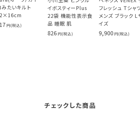
小川生薬 ピンクル
ベネクス VENEX 
ロみたいキルト
イボスティーPlus
フレッシュ Tシャ
2×16cm
22袋 機能性表示食
メンズ ブラック L
品 睡眠 肌
イズ
17
826
9,900
チェックした商品