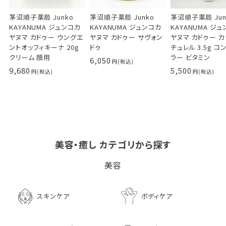
茅沼順子薬局 Junko
茅沼順子薬局 Junko
茅沼順子薬局 Jun
KAYANUMA ジュンコカ
KAYANUMA ジュンコカ
KAYANUMA ジ
ヤヌマ カドゥー ウングエ
ヤヌマ カドゥー サヴォン
ヤヌマ カドゥー 
ントオッフィキーナ 20g
ドゥ
チュレル 3.5g コ
クリーム 顔用
ラー ビタミン
6,050
9,680
5,500
美容・癒し カテゴリから探す
ビタブリッドCヘアー
LPLP（ルプルプ） エッ
茅沼順子薬局 Jun
美容
EX(医薬部外品）
センスカラートリートメン
KAYANUMA ジ
ト エボニーブラック
ヤヌマ カドゥー 
8,726
ャンプー 200ml
3,630
スキンケア
ボディケア
2,970