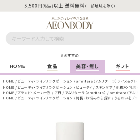
5,500円
以上 送料無料
(税込)
（一部地域を除く）
おすすめ
食品
美容・癒し
ギフト
HOME
HOME
ビューティ・ライフリラクゼーション
amritara（アムリターラ）ライス＆グレー
HOME
ビューティ・ライフリラクゼーション
ビューティ
スキンケア
化粧水・乳液・
HOME
ブランド・メーカー別
ア行
アムリターラ（amritara）
amritara（アム
HOME
ビューティ・ライフリラクゼーション
特長・お悩みから探す
うるおいをプラ