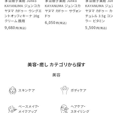
茅沼順子薬局 Junko
茅沼順子薬局 Junko
茅沼順子薬局 Jun
KAYANUMA ジュンコカ
KAYANUMA ジュンコカ
KAYANUMA ジ
ヤヌマ カドゥー ウングエ
ヤヌマ カドゥー サヴォン
ヤヌマ カドゥー 
ントオッフィキーナ 20g
ドゥ
チュレル 3.5g コ
クリーム 顔用
ラー ビタミン
6,050
9,680
5,500
美容・癒し カテゴリから探す
ビタブリッドCヘアー
LPLP（ルプルプ） エッ
茅沼順子薬局 Jun
美容
EX(医薬部外品）
センスカラートリートメン
KAYANUMA ジ
ト エボニーブラック
ヤヌマ カドゥー 
8,726
ャンプー 200ml
3,630
スキンケア
ボディケア
2,970
ベースメイク・
ヘアケア・
メイクアップ
スタイリング