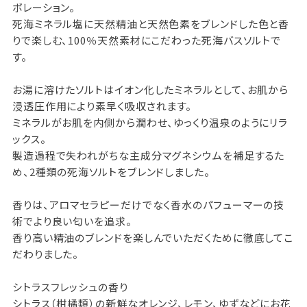
ボレーション。
死海ミネラル塩に天然精油と天然色素をブレンドした色と香
りで楽しむ、100％天然素材にこだわった死海バスソルトで
す。
お湯に溶けたソルトはイオン化したミネラルとして、お肌から
浸透圧作用により素早く吸収されます。
ミネラルがお肌を内側から潤わせ、ゆっくり温泉のようにリラ
ックス。
製造過程で失われがちな主成分マグネシウムを補足するた
め、2種類の死海ソルトをブレンドしました。
香りは、アロマセラピーだけでなく香水のパフューマーの技
術でより良い匂いを追求。
香り高い精油のブレンドを楽しんでいただくために徹底してこ
だわりました。
シトラスフレッシュの香り
シトラス（柑橘類）の新鮮なオレンジ、レモン、ゆずなどにお花