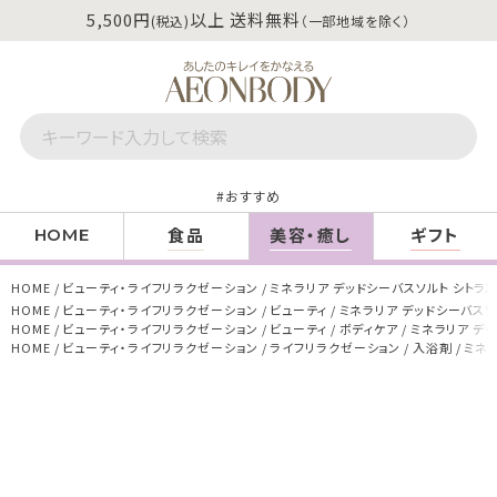
5,500円
以上 送料無料
(税込)
（一部地域を除く）
おすすめ
食品
美容・癒し
ギフト
HOME
HOME
ビューティ・ライフリラクゼーション
ミネラリア デッドシーバスソルト シトラス
HOME
ビューティ・ライフリラクゼーション
ビューティ
ミネラリア デッドシーバスソル
HOME
ビューティ・ライフリラクゼーション
ビューティ
ボディケア
ミネラリア デッ
HOME
ビューティ・ライフリラクゼーション
ライフリラクゼーション
入浴剤
ミネラ