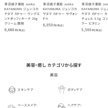
茅沼順子薬局 Junko
茅沼順子薬局 Junko
茅沼順子薬局 Jun
KAYANUMA ジュンコカ
KAYANUMA ジュンコカ
KAYANUMA ジ
ヤヌマ カドゥー ウングエ
ヤヌマ カドゥー サヴォン
ヤヌマ カドゥー 
ントオッフィキーナ 20g
ドゥ
チュレル 3.5g コ
クリーム 顔用
ラー ビタミン
6,050
9,680
5,500
美容・癒し カテゴリから探す
ビタブリッドCヘアー
LPLP（ルプルプ） エッ
茅沼順子薬局 Jun
美容
EX(医薬部外品）
センスカラートリートメン
KAYANUMA ジ
ト エボニーブラック
ヤヌマ カドゥー 
8,726
ャンプー 200ml
3,630
スキンケア
ボディケア
2,970
ベースメイク・
ヘアケア・