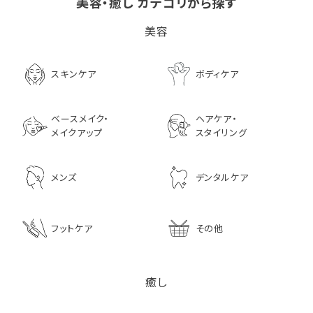
美容・癒し カテゴリから探す
ビタブリッドCヘアー
LPLP（ルプルプ） エッ
茅沼順子薬局 Jun
美容
EX(医薬部外品）
センスカラートリートメン
KAYANUMA ジ
ト エボニーブラック
ヤヌマ カドゥー 
8,726
ャンプー 200ml
3,630
スキンケア
ボディケア
2,970
ベースメイク・
ヘアケア・
メイクアップ
スタイリング
メンズ
デンタルケア
フットケア
その他
癒し