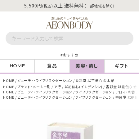
5,500円
以上 送料無料
(税込)
（一部地域を除く）
おすすめ
食品
美容・癒し
ギフト
HOME
HOME
ビューティ・ライフリラクゼーション
香彩堂 以花伝心 金木犀
HOME
ブランド・メーカー別
ア行
以花伝心(イカデンシン)
香彩堂 以花伝心 金
HOME
ビューティ・ライフリラクゼーション
ライフリラクゼーション
アロマ・お香
HOME
ビューティ・ライフリラクゼーション
ライフリラクゼーション
香彩堂 以花伝