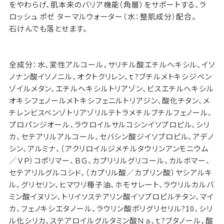
をやわらげ、肌本来のバリア機能（角層）をサポートする、ラ
ロッシュ ポゼ ターマルウォーター（水：整肌成分）配合。
石けんでも落とせます。
全成分：水、変性アルコール、サリチル酸エチルヘキシル、イソ
ノナン酸イソノニル、オクトクリレン、ｔ?ブチルメトキシジベン
ゾイルメタン、エチルヘキシルトリアゾン、ビスエチルヘキシル
オキシフェノールメトキシフェニルトリアジン、酸化チタン、メ
チレンビスベンゾトリアゾリルテトラメチルブチルフェノール、
プロパンジオール、ラウロイルサルコシンイソプロピル、シリ
カ、セテアリルアルコール、セバシン酸ジイソプロピル、アデノ
シン、アルミナ、（アクリロイルジメチルタウリンアンモニウム
／ＶＰ）コポリマー、ＢＧ、カプリリルグリコール、カルボマー、
セテアリルグルコシド、（カプリル酸／カプリン酸）ヤシアルキ
ル、グリセリン、ヒマワリ種子油、ホモサレート、ラウリルカルバ
ミン酸イヌリン、トリイソステアリン酸イソプロピルチタン、マイ
カ、フェノキシエタノール、ラウリン酸ポリグリセリル?10、シリ
ル化シリカ、ステアロイルグルタミン酸Ｎａ、ｔ?ブタノール、酸