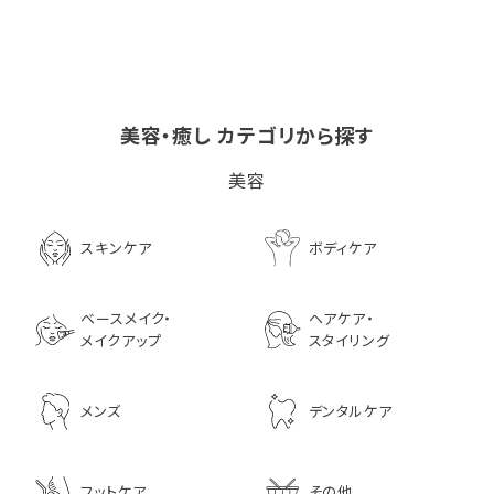
美容・癒し カテゴリから探す
ビタブリッドCヘアー
LPLP（ルプルプ） エッ
茅沼順子薬局 Jun
美容
EX(医薬部外品）
センスカラートリートメン
KAYANUMA ジ
ト エボニーブラック
ヤヌマ カドゥー 
8,726
ャンプー 200ml
3,630
スキンケア
ボディケア
2,970
ベースメイク・
ヘアケア・
メイクアップ
スタイリング
メンズ
デンタルケア
フットケア
その他