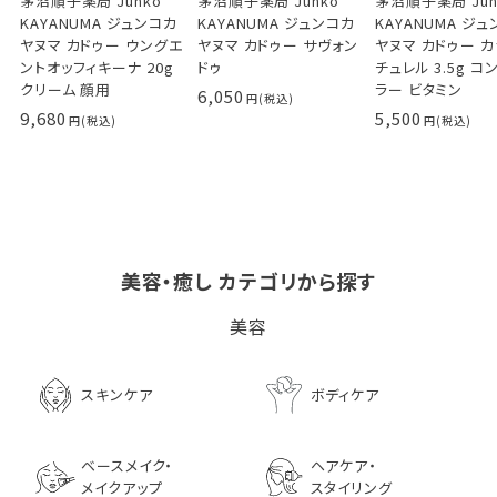
茅沼順子薬局 Junko
茅沼順子薬局 Junko
茅沼順子薬局 Jun
KAYANUMA ジュンコカ
KAYANUMA ジュンコカ
KAYANUMA ジ
ヤヌマ カドゥー ウングエ
ヤヌマ カドゥー サヴォン
ヤヌマ カドゥー 
ントオッフィキーナ 20g
ドゥ
チュレル 3.5g コ
クリーム 顔用
ラー ビタミン
6,050
9,680
5,500
美容・癒し カテゴリから探す
ビタブリッドCヘアー
LPLP（ルプルプ） エッ
茅沼順子薬局 Jun
美容
EX(医薬部外品）
センスカラートリートメン
KAYANUMA ジ
ト エボニーブラック
ヤヌマ カドゥー 
8,726
ャンプー 200ml
3,630
スキンケア
ボディケア
2,970
ベースメイク・
ヘアケア・
メイクアップ
スタイリング