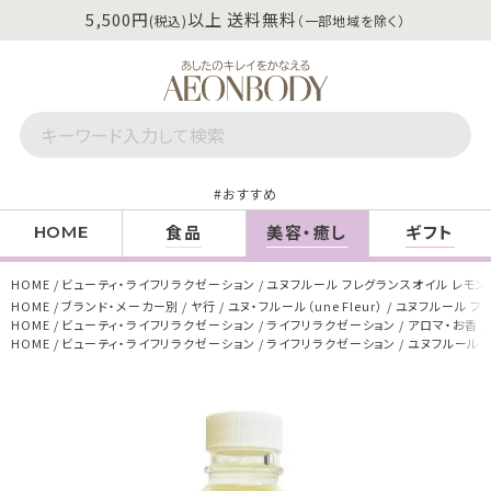
5,500円
以上 送料無料
(税込)
（一部地域を除く）
おすすめ
食品
美容・癒し
ギフト
HOME
HOME
ビューティ・ライフリラクゼーション
ユヌフルール フレグランスオイル レモング
HOME
ブランド・メーカー別
ヤ行
ユヌ・フルール（une Fleur）
ユヌフルール フレ
HOME
ビューティ・ライフリラクゼーション
ライフリラクゼーション
アロマ・お香
HOME
ビューティ・ライフリラクゼーション
ライフリラクゼーション
ユヌフルール 