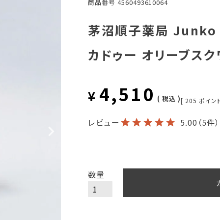
商品番号
4560493610064
茅沼順子薬局 Junko
カドゥー オリーブスク
4,510
¥
税込
[
205
ポイント
レビュー
5.00
（5件）