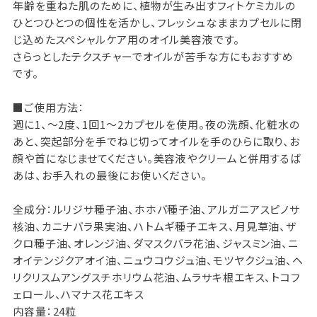
年齢を重ねた肌のために、植物が生み出すフィトケミカルの
ひとつひとつの個性を活かし、フレッシュなままカプセルに閉
じ込めたスペシャルケア用のオイル美容液です。
さらっとしたテクスチャーでオイルが苦手な方にもおすすめ
です。
■ご使用方法：
週に1、～2度、1回1～2カプセルを使用。夜の洗顔、化粧水の
あと、突起部分を手でねじ切ってオイルを手のひらに取り、お
顔や首になじませてください。美容液やクリームと併用するば
あは、お手入れの最後にお使いください。
全成分：ルリジサ種子油、ホホバ種子油、アルガニアスピノサ
核油、カニナバラ果実油、ハトムギ種子エキス、月見草油、ザ
クロ種子油、オレンジ油、ダマスクバラ花油、ジャスミン油、ニ
オイテンジクアオイ油、ニュウコウジュ油、モツヤクジュ油、ヘ
リクリスムアングスチホリウム花油、ムラサキ根エキス、トコフ
ェロール、ハマナス花エキス
内容量：24粒