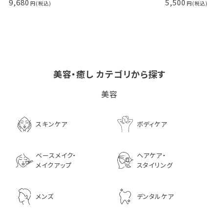
9,680
5,500
美容・癒し カテゴリから探す
ビタブリッドCヘアー
LPLP（ルプルプ） エッ
茅沼順子薬局 Jun
美容
EX(医薬部外品）
センスカラートリートメン
KAYANUMA ジ
ト エボニーブラック
ヤヌマ カドゥー 
8,726
ャンプー 200ml
3,630
スキンケア
ボディケア
2,970
ベースメイク・
ヘアケア・
メイクアップ
スタイリング
メンズ
デンタルケア