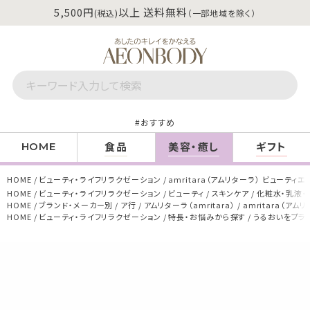
5,500円
以上 送料無料
(税込)
（一部地域を除く）
おすすめ
食品
美容・癒し
ギフト
HOME
HOME
ビューティ・ライフリラクゼーション
amritara（アムリターラ） ビューティ
HOME
ビューティ・ライフリラクゼーション
ビューティ
スキンケア
化粧水・乳液・
HOME
ブランド・メーカー別
ア行
アムリターラ（amritara）
amritara（ア
HOME
ビューティ・ライフリラクゼーション
特長・お悩みから探す
うるおいをプラ