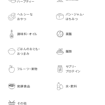
マスタード
70g× 10袋セット おつま
訳あり ギフト プ
だみなど12種調
ハーブティー
1,296
756
みに料理に
贈り物
1,728
1,296
7,970
1,833
ヘルシーな
パン・ジャム・
おやつ
はちみつ
調味料・オイル
薬膳
ごはんのおとも・
麺類
おつまみ
サプリ・
フルーツ・果物
プロテイン
発酵食品
水・飲料
その他