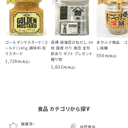
ゴールデンマスタード（ゴ
森傳 焼海苔はねだし 30
あかふさ食品 ゴ
ールド）140ｇ 調味料 粒
枚 国産 のり 海苔 全形
し焼鯖
マスタード
訳あり ギフト プレゼント
550
贈り物
1,728
1,833
食品 カテゴリから探す
ゴールデンマスタード（ゴ
小川生薬の国産菊芋茶
池田屋 生ハムのような
小川生薬 有機国産黒豆
森傳 焼海苔はねだ
【イオンボディ限定
ールド）140ｇ 調味料 粒
75g（50袋）
鰹節 食べる削り節
ほうじ茶
枚 国産 のり 海苔
園 どくだし茶 500
健康茶・
自然食品