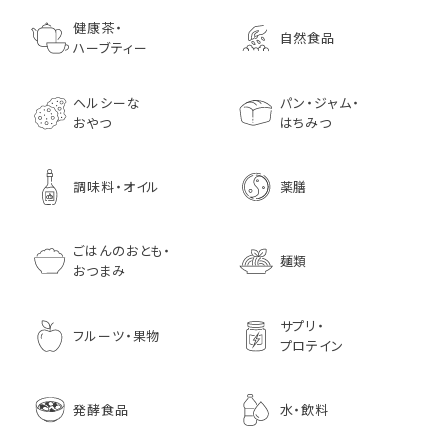
ゴールデンマスタード（ゴ
小川生薬の国産菊芋茶
池田屋 生ハムのような
小川生薬 有機国産黒豆
森傳 焼海苔はねだ
【イオンボディ限定
ールド）140ｇ 調味料 粒
75g（50袋）
鰹節 食べる削り節
ほうじ茶
枚 国産 のり 海苔
園 どくだし茶 500
健康茶・
自然食品
マスタード
70g× 10袋セット おつま
訳あり ギフト プ
だみなど12種調
ハーブティー
1,296
756
みに料理に
贈り物
1,728
1,296
7,970
1,833
ヘルシーな
パン・ジャム・
おやつ
はちみつ
調味料・オイル
薬膳
ごはんのおとも・
麺類
おつまみ
サプリ・
フルーツ・果物
プロテイン
発酵食品
水・飲料