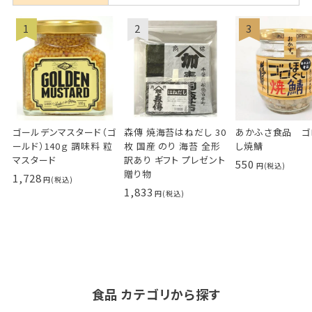
ゴールデンマスタード（ゴ
森傳 焼海苔はねだし 30
あかふさ食品 ゴ
ールド）140ｇ 調味料 粒
枚 国産 のり 海苔 全形
し焼鯖
マスタード
訳あり ギフト プレゼント
550
贈り物
1,728
1,833
食品 カテゴリから探す