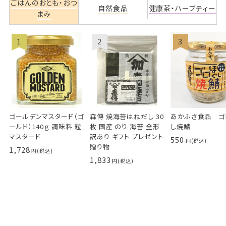
ごはんのおとも・おつ
自然食品
健康茶・ハーブティー
まみ
ゴールデンマスタード（ゴ
森傳 焼海苔はねだし 30
あかふさ食品 ゴ
ールド）140ｇ 調味料 粒
枚 国産 のり 海苔 全形
し焼鯖
マスタード
訳あり ギフト プレゼント
550
贈り物
1,728
1,833