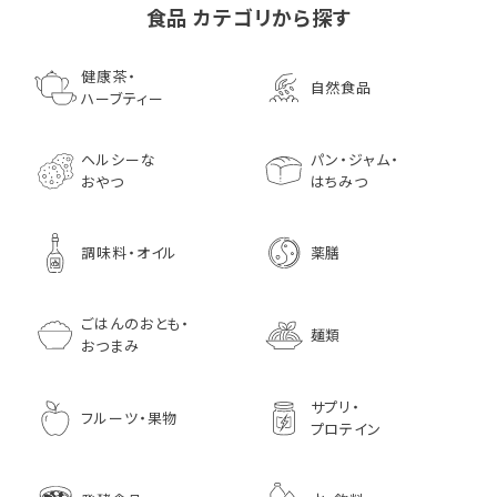
食品 カテゴリから探す
ゴールデンマスタード（ゴ
小川生薬の国産菊芋茶
池田屋 生ハムのような
小川生薬 有機国産黒豆
森傳 焼海苔はねだ
【イオンボディ限定
ールド）140ｇ 調味料 粒
75g（50袋）
鰹節 食べる削り節
ほうじ茶
枚 国産 のり 海苔
園 どくだし茶 500
健康茶・
自然食品
マスタード
70g× 10袋セット おつま
訳あり ギフト プ
だみなど12種調
ハーブティー
1,296
756
みに料理に
贈り物
1,728
1,296
7,970
1,833
ヘルシーな
パン・ジャム・
おやつ
はちみつ
調味料・オイル
薬膳
ごはんのおとも・
麺類
おつまみ
サプリ・
フルーツ・果物
プロテイン