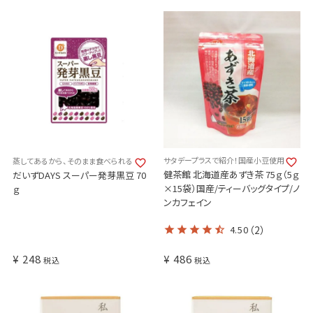
サタデープラスで紹介！国産小豆使用
蒸してあるから、そのまま食べられる
健茶館 北海道産あずき茶 75ｇ（5ｇ
だいずDAYS スーパー発芽黒豆 70
×15袋）国産/ティーバッグタイプ/ノ
ｇ
ンカフェイン
4.50
（2）
¥
248
¥
486
税込
税込