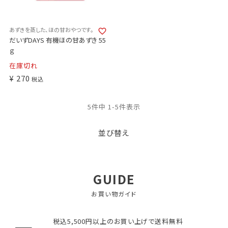
あずきを蒸した、ほの甘おやつです。
だいずDAYS 有機ほの甘あずき 55
ｇ
在庫切れ
¥
270
税込
5
件中
1
-
5
件表示
並び替え
GUIDE
お買い物ガイド
税込5,500円以上のお買い上げで送料無料