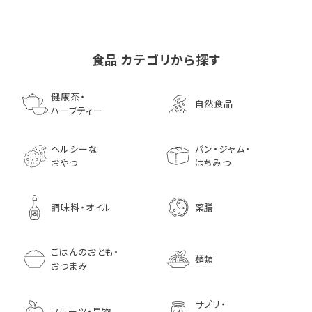
食品 カテゴリから探す
ゴールデンマスタード（ゴ
小川生薬の国産菊芋茶
池田屋 生ハムのような
小川生薬 有機国産黒豆
森傳 焼海苔はねだ
【イオンボディ限定
ールド）140ｇ 調味料 粒
75g（50袋）
鰹節 食べる削り節
ほうじ茶
枚 国産 のり 海苔
園 どくだし茶 500
健康茶・
自然食品
マスタード
70g× 10袋セット おつま
訳あり ギフト プ
だみなど12種調
ハーブティー
1,296
756
みに料理に
贈り物
1,728
1,296
7,970
1,833
ヘルシーな
パン・ジャム・
おやつ
はちみつ
調味料・オイル
薬膳
ごはんのおとも・
麺類
おつまみ
サプリ・
フルーツ・果物