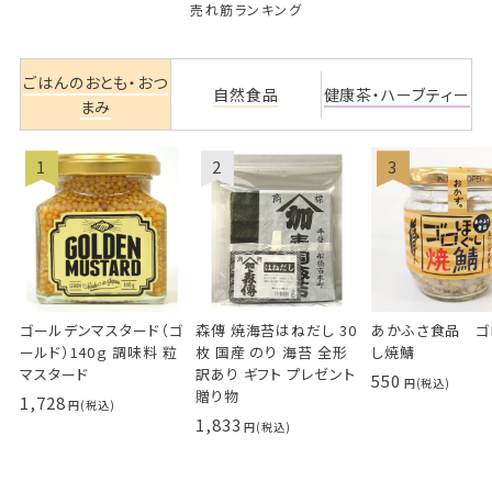
売れ筋ランキング
ごはんのおとも・おつ
自然食品
健康茶・ハーブティー
まみ
ゴールデンマスタード（ゴ
森傳 焼海苔はねだし 30
あかふさ食品 ゴ
ールド）140ｇ 調味料 粒
枚 国産 のり 海苔 全形
し焼鯖
マスタード
訳あり ギフト プレゼント
550
贈り物
1,728
1,833