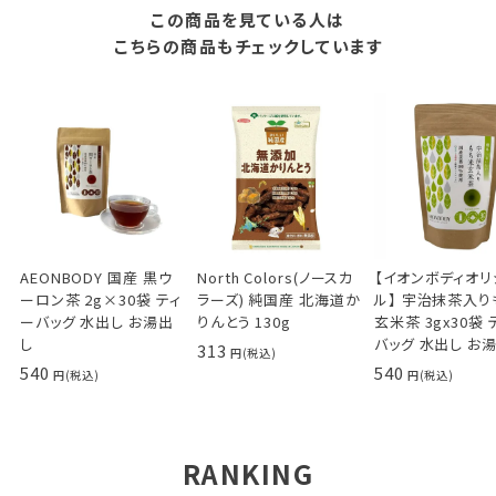
この商品を見ている人は
こちらの商品もチェックしています
AEONBODY 国産 黒ウ
North Colors(ノースカ
【イオンボディオリ
ーロン茶 2g×30袋 ティ
ラーズ) 純国産 北海道か
ル】 宇治抹茶入り
ーバッグ 水出し お湯出
りんとう 130g
玄米茶 3gx30袋 
し
バッグ 水出し お
313
540
540
RANKING