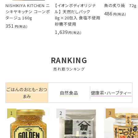
NISHIKIYA KITCHEN ニ
【イオンボディオリジナ
魚の炙り焼 72g
シキヤキッチン コーンポ
ル】 天然だしパック
486
タージュ 160g
8g×20包入 食塩不使用
砂糖不使用
351
1,639
RANKING
売れ筋ランキング
ごはんのおとも・おつ
自然食品
健康茶・ハーブティー
まみ