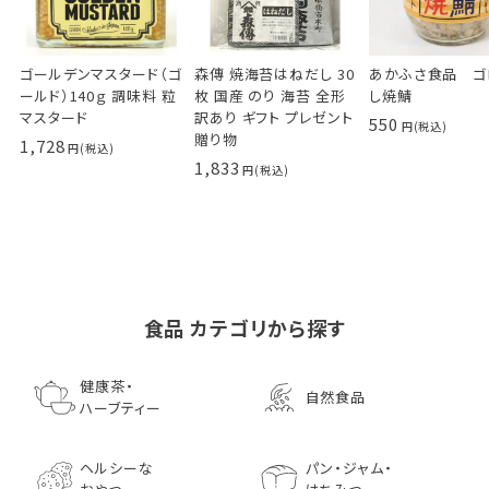
ゴールデンマスタード（ゴ
森傳 焼海苔はねだし 30
あかふさ食品 ゴ
ールド）140ｇ 調味料 粒
枚 国産 のり 海苔 全形
し焼鯖
マスタード
訳あり ギフト プレゼント
550
贈り物
1,728
1,833
食品 カテゴリから探す
ゴールデンマスタード（ゴ
小川生薬の国産菊芋茶
池田屋 生ハムのような
小川生薬 有機国産黒豆
森傳 焼海苔はねだ
【イオンボディ限定
ールド）140ｇ 調味料 粒
75g（50袋）
鰹節 食べる削り節
ほうじ茶
枚 国産 のり 海苔
園 どくだし茶 500
健康茶・
自然食品
マスタード
70g× 10袋セット おつま
訳あり ギフト プ
だみなど12種調
ハーブティー
1,296
756
みに料理に
贈り物
1,728
1,296
7,970
1,833
ヘルシーな
パン・ジャム・