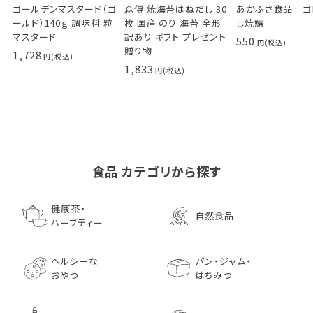
ゴールデンマスタード（ゴ
森傳 焼海苔はねだし 30
あかふさ食品 ゴ
ールド）140ｇ 調味料 粒
枚 国産 のり 海苔 全形
し焼鯖
マスタード
訳あり ギフト プレゼント
550
贈り物
1,728
1,833
食品 カテゴリから探す
ゴールデンマスタード（ゴ
小川生薬の国産菊芋茶
池田屋 生ハムのような
小川生薬 有機国産黒豆
森傳 焼海苔はねだ
【イオンボディ限定
ールド）140ｇ 調味料 粒
75g（50袋）
鰹節 食べる削り節
ほうじ茶
枚 国産 のり 海苔
園 どくだし茶 500
健康茶・
自然食品
マスタード
70g× 10袋セット おつま
訳あり ギフト プ
だみなど12種調
ハーブティー
1,296
756
みに料理に
贈り物
1,728
1,296
7,970
1,833
ヘルシーな
パン・ジャム・
おやつ
はちみつ