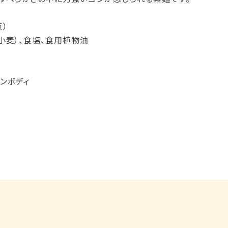
束）
小麦）、食塩、食用植物油
半
ンボディ