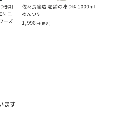
につき期
佐々長醸造 老舗の味つゆ 1000ml
せとだ レモ
EN ニ
めんつゆ
414
ソワーズ
1,998
います