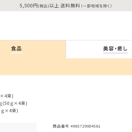
5,500円
以上 送料無料
(税込)
（一部地域を除く）
食品
美容・癒し
×4束)
(50ｇ×4束)
0ｇ×4束)
商品番号
4965729004561