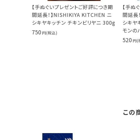
評につき期
【手ぬぐいプレゼントご好評につき期
【手ぬ
TCHEN ニ
間延長！】NISHIKIYA KITCHEN ニ
間延長！】
0g サムゲ
シキヤキッチン チキンビリヤニ 300g
シキヤ
モンのパ
750
520
この