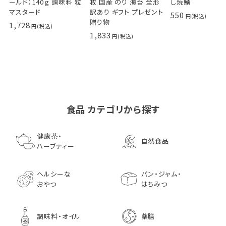
ールド）140ｇ 調味料 粒
枚 国産 のり 海苔 全形
し焼鯖
マスタード
訳あり ギフト プレゼント
550
贈り物
1,728
1,833
食品 カテゴリから探す
ゴールデンマスタード（ゴ
小川生薬の国産菊芋茶
池田屋 生ハムのような
小川生薬 有機国産黒豆
森傳 焼海苔はねだ
【イオンボディ限定
ールド）140ｇ 調味料 粒
75g（50袋）
鰹節 食べる削り節
ほうじ茶
枚 国産 のり 海苔
園 どくだし茶 500
健康茶・
自然食品
マスタード
70g× 10袋セット おつま
訳あり ギフト プ
だみなど12種調
ハーブティー
1,296
756
みに料理に
贈り物
1,728
1,296
7,970
1,833
ヘルシーな
パン・ジャム・
おやつ
はちみつ
調味料・オイル
薬膳