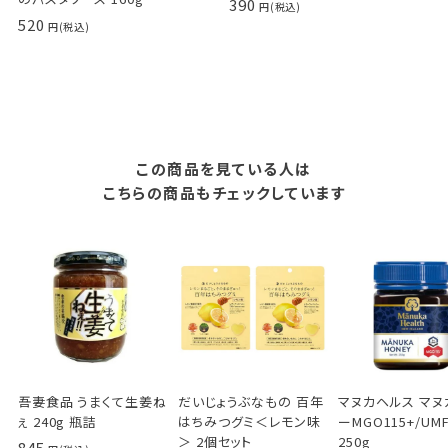
390
520
この商品を見ている人は
こちらの商品もチェックしています
吾妻食品 うまくて生姜ね
だいじょうぶなもの 百年
マヌカヘルス マヌ
ぇ 240g 瓶詰
はちみつグミ＜レモン味
ーMGO115+/UMF
＞ 2個セット
250g
845