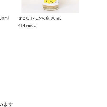
00ml
せとだ レモンの泉 90mL
bruno s
ブラウニー 
414
糖不使用
453
います