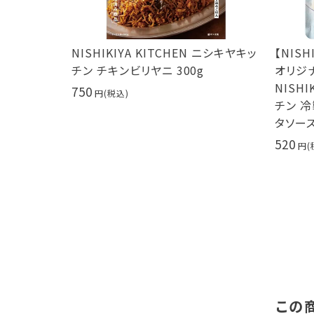
評につき期
NISHIKIYA KITCHEN ニシキヤキッ
【NIS
TCHEN ニ
チン チキンビリヤニ 300g
オリジ
0g サムゲ
NISHI
750
チン 
タソース
520
この