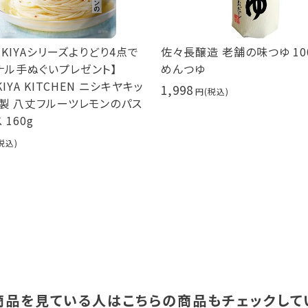
HIKIYAシリーズよりどり4点で
佐々長醸造 老舗の味つゆ 10
ナル手ぬぐいプレゼント】
めんつゆ
KIYA KITCHEN ニシキヤキッ
1,998
冷製 八丈フルーツレモンのパス
 160g
商品を見ている人は
こちらの商品もチェックして