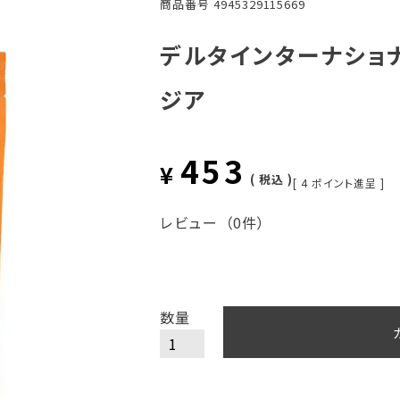
商品番号
4945329115669
デルタインターナショナ
ジア
453
¥
税込
[
4
ポイント進呈 ]
レビュー
（0件）