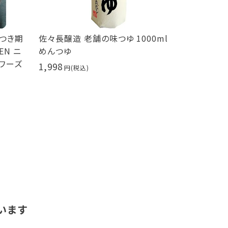
つき期
佐々長醸造 老舗の味つゆ 1000ml
せとだ レモン
N ニ
めんつゆ
414
ワーズ
1,998
います