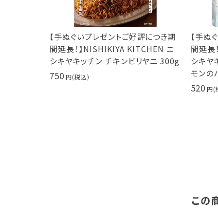
につき期
【手ぬぐいプレゼントご好評につき期
【手ぬぐ
CHEN ニ
間延長！】NISHIKIYA KITCHEN ニ
間延長！】N
g サムゲ
シキヤキッチン チキンビリヤニ 300g
シキヤキ
モンのパス
750
520
この