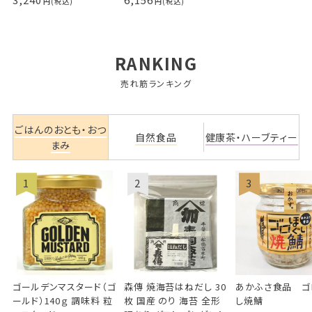
RANKING
売れ筋ランキング
ごはんのおとも・おつ
自然食品
健康茶・ハーブティー
まみ
ゴールデンマスタード（ゴ
森傳 焼海苔はねだし 30
あかふさ食品 ゴ
ールド）140ｇ 調味料 粒
枚 国産 のり 海苔 全形
し焼鯖