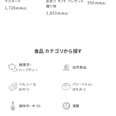
マスタード
訳あり ギフト プレゼント
550
贈り物
1,728
1,833
食品 カテゴリから探す
ゴールデンマスタード（ゴ
小川生薬の国産菊芋茶
池田屋 生ハムのような
小川生薬 有機国産黒豆
森傳 焼海苔はねだ
【イオンボディ限定
ールド）140ｇ 調味料 粒
75g（50袋）
鰹節 食べる削り節
ほうじ茶
枚 国産 のり 海苔
園 どくだし茶 500
健康茶・
自然食品
マスタード
70g× 10袋セット おつま
訳あり ギフト プ
だみなど12種調
ハーブティー
1,296
756
みに料理に
贈り物
1,728
1,296
7,970
1,833
ヘルシーな
パン・ジャム・
おやつ
はちみつ
調味料・オイル
薬膳