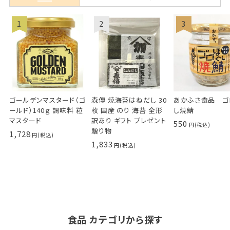
ゴールデンマスタード（ゴ
森傳 焼海苔はねだし 30
あかふさ食品 ゴ
ールド）140ｇ 調味料 粒
枚 国産 のり 海苔 全形
し焼鯖
マスタード
訳あり ギフト プレゼント
550
贈り物
1,728
1,833
食品 カテゴリから探す