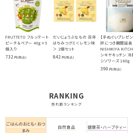
FRUTTETO フルッテート
だいじょうぶなもの 百年
【手ぬぐいプレゼ
ピーチ＆ペアー 40g×5
はちみつグミ＜レモン味
評につき期間延長
個入り
＞ 2個セット
NISHIKIYA KITC
シキヤキッチン 冷
732
842
シソワーズ 160g
390
RANKING
売れ筋ランキング
ごはんのおとも・おつ
自然食品
健康茶・ハーブティー
まみ