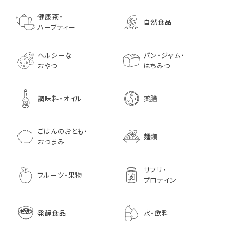
ゴールデンマスタード（ゴ
小川生薬の国産菊芋茶
池田屋 生ハムのような
小川生薬 有機国産黒豆
森傳 焼海苔はねだ
【イオンボディ限定
ールド）140ｇ 調味料 粒
75g（50袋）
鰹節 食べる削り節
ほうじ茶
枚 国産 のり 海苔
園 どくだし茶 500
健康茶・
自然食品
マスタード
70g× 10袋セット おつま
訳あり ギフト プ
だみなど12種調
ハーブティー
1,296
756
みに料理に
贈り物
1,728
1,296
7,970
1,833
ヘルシーな
パン・ジャム・
おやつ
はちみつ
調味料・オイル
薬膳
ごはんのおとも・
麺類
おつまみ
サプリ・
フルーツ・果物
プロテイン
発酵食品
水・飲料