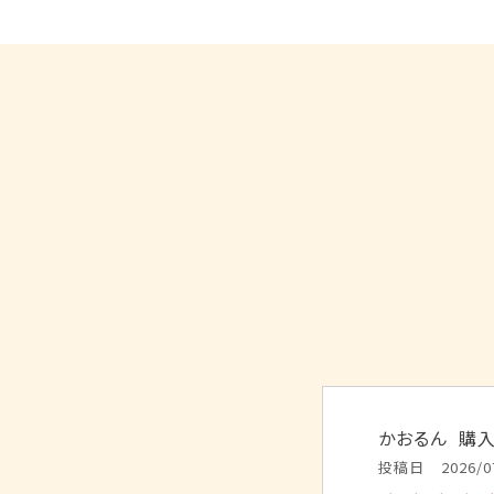
かおるん
購
投稿日
2026/0