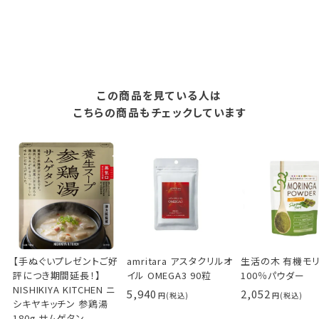
この商品を見ている人は
こちらの商品もチェックしています
【手ぬぐいプレゼントご好
amritara アスタクリルオ
生活の木 有機モ
評につき期間延長！】
イル OMEGA3 90粒
100％パウダー
NISHIKIYA KITCHEN ニ
5,940
2,052
シキヤキッチン 参鶏湯
180g サムゲタン