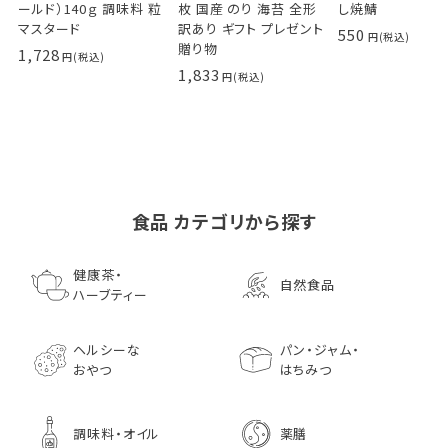
ールド）140ｇ 調味料 粒
枚 国産 のり 海苔 全形
し焼鯖
マスタード
訳あり ギフト プレゼント
550
贈り物
1,728
1,833
食品 カテゴリから探す
ゴールデンマスタード（ゴ
小川生薬の国産菊芋茶
池田屋 生ハムのような
小川生薬 有機国産黒豆
森傳 焼海苔はねだ
【イオンボディ限定
ールド）140ｇ 調味料 粒
75g（50袋）
鰹節 食べる削り節
ほうじ茶
枚 国産 のり 海苔
園 どくだし茶 500
健康茶・
自然食品
マスタード
70g× 10袋セット おつま
訳あり ギフト プ
だみなど12種調
ハーブティー
1,296
756
みに料理に
贈り物
1,728
1,296
7,970
1,833
ヘルシーな
パン・ジャム・
おやつ
はちみつ
調味料・オイル
薬膳