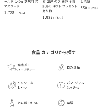
ールド）140ｇ 調味料 粒
枚 国産 のり 海苔 全形
し焼鯖
マスタード
訳あり ギフト プレゼント
550
贈り物
1,728
1,833
食品 カテゴリから探す
ゴールデンマスタード（ゴ
小川生薬の国産菊芋茶
池田屋 生ハムのような
小川生薬 有機国産黒豆
森傳 焼海苔はねだ
【イオンボディ限定
ールド）140ｇ 調味料 粒
75g（50袋）
鰹節 食べる削り節
ほうじ茶
枚 国産 のり 海苔
園 どくだし茶 500
健康茶・
自然食品
マスタード
70g× 10袋セット おつま
訳あり ギフト プ
だみなど12種調
ハーブティー
1,296
756
みに料理に
贈り物
1,728
1,296
7,970
1,833
ヘルシーな
パン・ジャム・
おやつ
はちみつ
調味料・オイル
薬膳