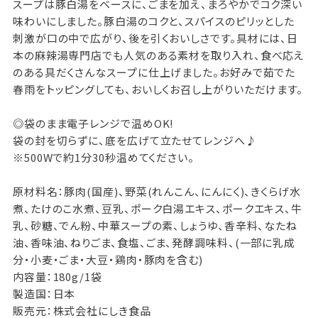
スープは豚白湯をベースに、ごまを加え、まろやかでコク深い
味わいにしました。豚白湯のコクと、スパイスのピリッとした
刺激が口の中で広がり、後を引くおいしさです。具材には、日
本の麻辣湯専門店でも人気のある素材を取り入れ、食べ応え
のある具だくさんなスープに仕上げました。お好みで茹でた
春雨をトッピングしても、おいしくお召し上がりいただけます。
◎袋のまま電子レンジで温めOK!
袋の封を切らずに、底を広げて立たせてレンジへ♪
※500Wで約1分30秒温めてください。
原材料名：豚肉(国産)、野菜(れんこん、にんにく)、きくらげ水
煮、たけのこ水煮、豆乳、ポーク白湯エキス、ポークエキス、牛
乳、砂糖、でん粉、中華スープの素、しょうゆ、香辛料、なたね
油、香味油、ねりごま、食塩、ごま、発酵調味料、(一部に乳成
分・小麦・ごま・大豆・鶏肉・豚肉を含む)
内容量：180g/1袋
製造国：日本
販売元：株式会社にしき食品