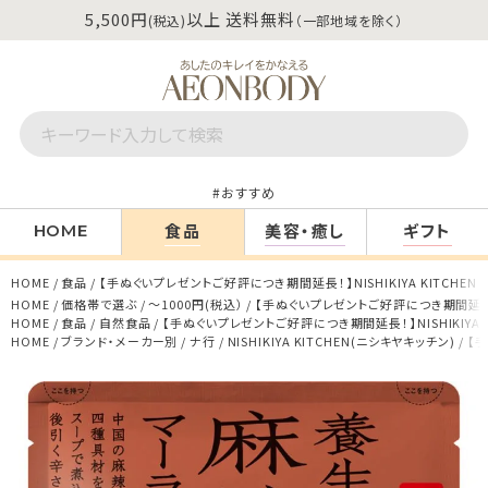
5,500円
以上 送料無料
(税込)
（一部地域を除く）
おすすめ
食品
美容・癒し
ギフト
HOME
HOME
食品
【手ぬぐいプレゼントご好評につき期間延長！】NISHIKIYA KITCHEN
HOME
価格帯で選ぶ
～1000円(税込）
【手ぬぐいプレゼントご好評につき期間延長！】N
HOME
食品
自然食品
【手ぬぐいプレゼントご好評につき期間延長！】NISHIKIYA K
HOME
ブランド・メーカー別
ナ行
NISHIKIYA KITCHEN(ニシキヤキッチン)
【手