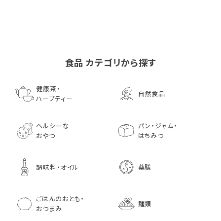
食品 カテゴリから探す
ゴールデンマスタード（ゴ
小川生薬の国産菊芋茶
池田屋 生ハムのような
小川生薬 有機国産黒豆
森傳 焼海苔はねだ
【イオンボディ限定
ールド）140ｇ 調味料 粒
75g（50袋）
鰹節 食べる削り節
ほうじ茶
枚 国産 のり 海苔
園 どくだし茶 500
健康茶・
自然食品
マスタード
70g× 10袋セット おつま
訳あり ギフト プ
だみなど12種調
ハーブティー
1,296
756
みに料理に
贈り物
1,728
1,296
7,970
1,833
ヘルシーな
パン・ジャム・
おやつ
はちみつ
調味料・オイル
薬膳
ごはんのおとも・
麺類
おつまみ