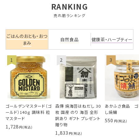
RANKING
売れ筋ランキング
ごはんのおとも・おつ
自然食品
健康茶・ハーブティー
まみ
ゴールデンマスタード（ゴ
森傳 焼海苔はねだし 30
あかふさ食品 ゴ
ールド）140ｇ 調味料 粒
枚 国産 のり 海苔 全形
し焼鯖
マスタード
訳あり ギフト プレゼント
550
贈り物
1,728
1,833