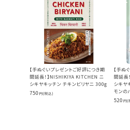
評につき期
【手ぬぐいプレゼントご好評につき期
【手ぬ
TCHEN ニ
間延長！】NISHIKIYA KITCHEN ニ
間延長！】
0g サムゲ
シキヤキッチン チキンビリヤニ 300g
シキヤ
モンのパ
750
520