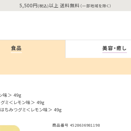
5,500円
以上 送料無料
(税込)
（一部地域を除く）
食品
美容・癒し
味＞ 49g
グミ＜レモン味＞ 49g
はちみつグミ＜レモン味＞ 49g
商品番号
4528636981198