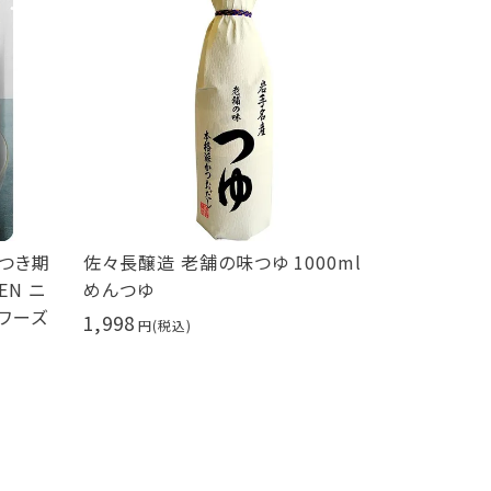
につき期
佐々長醸造 老舗の味つゆ 1000ml
せとだ レモ
EN ニ
めんつゆ
414
ソワーズ
1,998