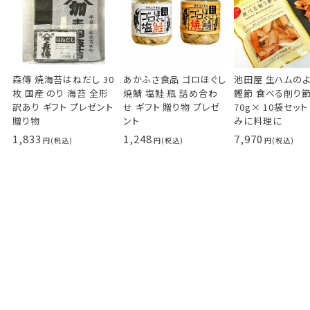
森傳 焼海苔はねだし 30
あかふさ食品 ゴロほぐし
池田屋 生ハムの
枚 国産 のり 海苔 全形
焼鯖 塩鮭 瓶 詰め合わ
鰹節 食べる削り
訳あり ギフト プレゼント
せ ギフト 贈り物 プレゼ
70g× 10袋セット
贈り物
ント
みに料理に
1,833
1,248
7,970