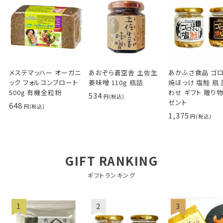
メステマッハー オーガニ
あおぞら蒼空舎 土佐生
あかふさ食品 ゴ
ック フォルコンブロート
姜味噌 110g 瓶詰
焼ほっけ 塩鮭 瓶
500g 有機全粒粉
わせ ギフト 贈り物
534
ゼント
648
1,375
GIFT RANKING
ギフトランキング