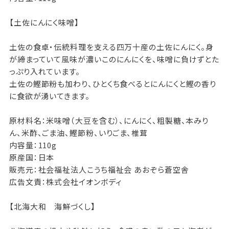
【土佐にんにく味噌】
土佐の食卓・伝統料理を支える四万十産の土佐にんにく。身
が締まっていて風味が濃いこのにんにくを、味噌に負けずとた
っぷり入れています。
土佐の鰹節粉も加わり、ひとくち食べるとにんにくと鰹の香り
に食欲が湧いてきます。
原材料名：米味噌（大豆を含む）、にんにく、粗製糖、本みり
ん、米酢、ごま油、鰹節粉、いりごま、椎茸
内容量：110g
原産国：日本
販売元：社会福祉法人こうち福祉会 あおぞら蒼空舎
広告文責：株式会社イオンボディ
【北海大和 海鮮づくし】