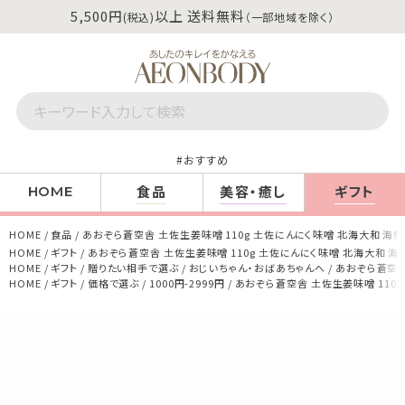
5,500円
以上 送料無料
(税込)
（一部地域を除く）
おすすめ
食品
美容・癒し
ギフト
HOME
HOME
食品
あおぞら蒼空舎 土佐生姜味噌 110g 土佐にんにく味噌 北海大和 海鮮
HOME
ギフト
あおぞら蒼空舎 土佐生姜味噌 110g 土佐にんにく味噌 北海大和 海鮮
HOME
ギフト
贈りたい相手で選ぶ
おじいちゃん・おばあちゃんへ
あおぞら蒼空舎
HOME
ギフト
価格で選ぶ
1000円-2999円
あおぞら蒼空舎 土佐生姜味噌 110g