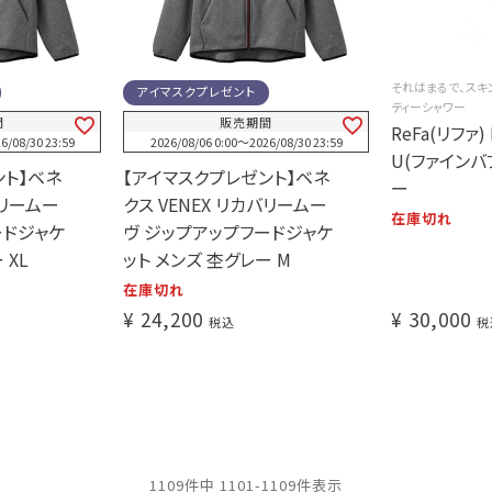
それはまるで、スキ
アイマスクプレゼント
ティーシャワー
間
販売期間
ReFa(リファ) 
6/08/30 23:59
2026/08/06 0:00
〜
2026/08/30 23:59
U(ファインバ
ント】ベネ
【アイマスクプレゼント】ベネ
ー
バリームー
クス VENEX リカバリームー
在庫切れ
ードジャケ
ヴ ジップアップフードジャケ
 XL
ット メンズ 杢グレー M
在庫切れ
¥
24,200
¥
30,000
税込
税
1109
件中
1101
-
1109
件表示