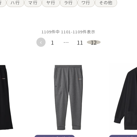
行
ハ行
マ行
ヤ行
ラ行
ワ行
その他
1109
件中
1101
-
1109
件表示
1
…
11
12