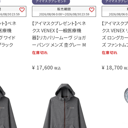
アイマスクプレゼント
アイマスクプレ
間
販売期間
6/08/30 23:59
2026/08/06 0:00
〜
2026/08/30 23:59
2026/08/06 0
ント】ベネ
【アイマスクプレゼント】ベネ
【アイマスク
般医療機
クス VENEX 【一般医療機
クス VENE
ヴ ワイド
器】リカバリームーヴ ジョガ
ズ ロングカー
ブラック
ーパンツ メンズ 杢グレー M
ズ ファントム
在庫切れ
在庫切れ
¥
17,600
¥
18,700
税込
税