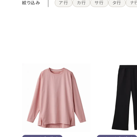
絞り込み
ア行
カ行
サ行
タ行
ナ