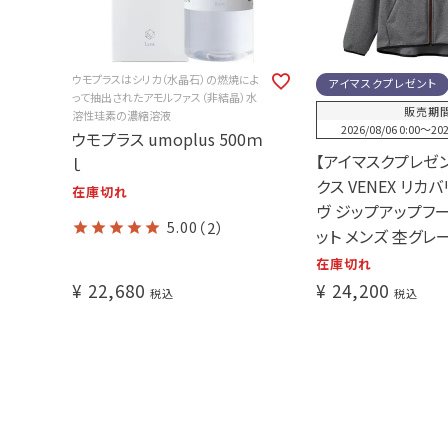
ウモプラスはシリカ（水晶石）の燃焼によ
アイマスクプレゼント
って抽出されたアモルファス（非結晶）水
販売期
溶性珪素の濃縮溶液
2026/08/06 0:00
〜
202
ウモプラス umoplus 500ｍ
【アイマスクプレゼ
ｌ
クス VENEX リカ
在庫切れ
ヴ ジップアップフ
5.00
（2）
ット メンズ 杢グレー
在庫切れ
¥
22,680
¥
24,200
税込
税込