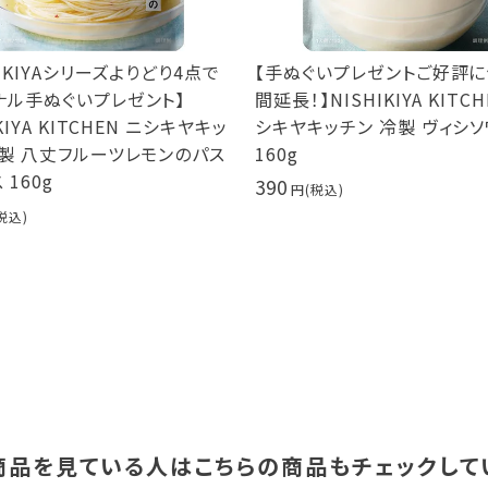
HIKIYAシリーズよりどり4点で
【手ぬぐいプレゼントご好評
ナル手ぬぐいプレゼント】
間延長！】NISHIKIYA KITCH
KIYA KITCHEN ニシキヤキッ
シキヤキッチン 冷製 ヴィシ
冷製 八丈フルーツレモンのパス
160g
 160g
390
商品を見ている人は
こちらの商品もチェックして