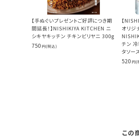
評につき期
【手ぬぐいプレゼントご好評につき期
【NIS
TCHEN ニ
間延長！】NISHIKIYA KITCHEN ニ
オリジ
0g サムゲ
シキヤキッチン チキンビリヤニ 300g
NISHI
チン 
750
タソース
520
この