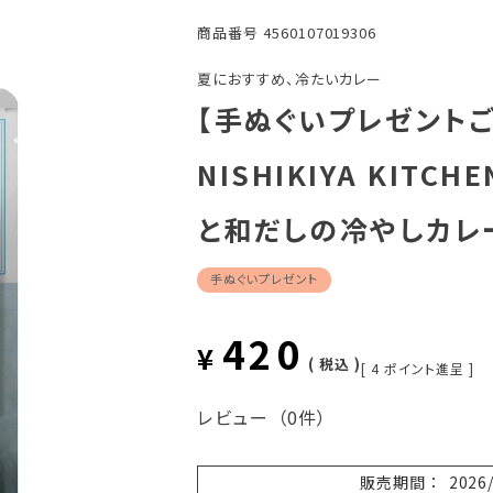
商品番号
4560107019306
夏におすすめ、冷たいカレー
【手ぬぐいプレゼント
NISHIKIYA KIT
と和だしの冷やしカレー
手ぬぐいプレゼント
420
¥
税込
[
4
ポイント進呈 ]
レビュー
（0件）
販売期間
2026