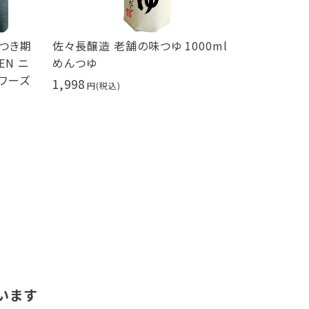
につき期
佐々長醸造 老舗の味つゆ 1000ml
せとだ レモ
EN ニ
めんつゆ
414
ソワーズ
1,998
います