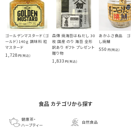
ゴールデンマスタード（ゴ
森傳 焼海苔はねだし 30
あかふさ食品 ゴ
ールド）140ｇ 調味料 粒
枚 国産 のり 海苔 全形
し焼鯖
マスタード
訳あり ギフト プレゼント
550
贈り物
1,728
1,833
食品 カテゴリから探す
ゴールデンマスタード（ゴ
小川生薬の国産菊芋茶
池田屋 生ハムのような
小川生薬 有機国産黒豆
森傳 焼海苔はねだ
【イオンボディ限定
ールド）140ｇ 調味料 粒
75g（50袋）
鰹節 食べる削り節
ほうじ茶
枚 国産 のり 海苔
園 どくだし茶 500
健康茶・
自然食品
マスタード
70g× 10袋セット おつま
訳あり ギフト プ
だみなど12種調
ハーブティー
1,296
756
みに料理に
贈り物