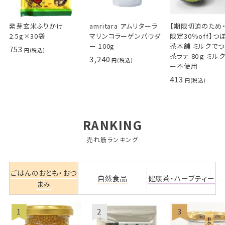
発芽玄米ふりかけ
amritara アムリターラ
【期限切迫のため
2.5g×30袋
マリンコラーゲンパウダ
限定30％off】つ
ー 100g
茶本舗 ミルクでつ
753
茶ラテ 80ｇ ミル
3,240
ー不使用
413
RANKING
売れ筋ランキング
ごはんのおとも・おつ
自然食品
健康茶・ハーブティー
まみ