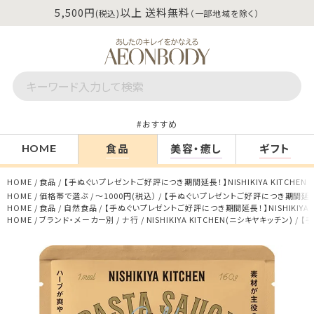
5,500円
以上 送料無料
(税込)
（一部地域を除く）
おすすめ
食品
美容・癒し
ギフト
HOME
HOME
食品
【手ぬぐいプレゼントご好評につき期間延長！】NISHIKIYA KITCHE
HOME
価格帯で選ぶ
～1000円(税込）
【手ぬぐいプレゼントご好評につき期間延長！】N
HOME
食品
自然食品
【手ぬぐいプレゼントご好評につき期間延長！】NISHIKIYA 
HOME
ブランド・メーカー別
ナ行
NISHIKIYA KITCHEN(ニシキヤキッチン)
【手