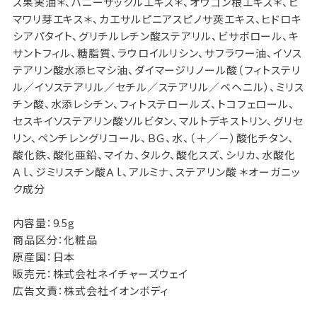
ス果実油＊、ハニーサックルエキス＊、オウゴン根エキス＊、ヒ
マワリ芽エキス＊、カエサルピニアスピノサ莢エキス、ヒドロキ
シアパタイト、グリチルレチン酸ステアリル、ビサボロール、キ
サントフィル、糖脂質、ラウロイルリシン、サフラワー油、イソス
テアリン酸水添ヒマシ油、ダイマージリノール酸（フィトステリ
ル／イソステアリル／セチル／ステアリル／ベヘニル）、ミリス
チン酸、水添レシチン、フィトステロールズ、トコフェロール、
セスキイソステアリン酸ソルビタン、マルトデキストリン、グリセ
リン、ペンチレングリコール、ＢＧ、水、（＋／－）酸化チタン、
酸化鉄、酸化亜鉛、マイカ、タルク、酸化スズ、シリカ、水酸化
Ａｌ、ジミリスチン酸Ａｌ、アルミナ、ステアリン酸 ＊オーガニッ
ク成分
内容量：9.5g
商品区分：化粧品
原産国：日本
販売元：株式会社ネイチャーズウェイ
広告文責：株式会社イオンボディ