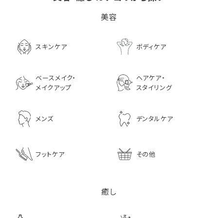
ビタブリッドCヘアー
LPLP（ルプルプ） エッ
茅沼順子薬局 Jun
美容
EX(医薬部外品）
センスカラートリートメン
KAYANUMA ジ
ト エボニーブラック
ヤヌマ カドゥー 
8,726
ャンプー 200ml
3,630
スキンケア
ボディケア
2,970
ベースメイク・
ヘアケア・
メイクアップ
スタイリング
メンズ
デンタルケア
フットケア
その他
癒し