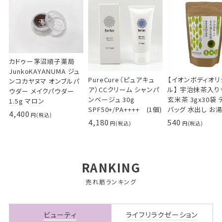
カドゥー茅沼順子薬局
JunkoKAYANUMA ジュ
PureCure（ピュアキュ
【イオンボディオリ
ンコカヤヌマ オンブルパ
ア）CCクリーム シャンパ
ル】 宇治抹茶入り
ウダー メイクパウダー
ンベージュ 30g
玄米茶 3gx30袋 
1.5g マロン
SPF50+/PA++++ (1個)
バッグ 水出し お
4,400
4,180
540
RANKING
売れ筋ランキング
ビューティ
ライフリラクゼーション