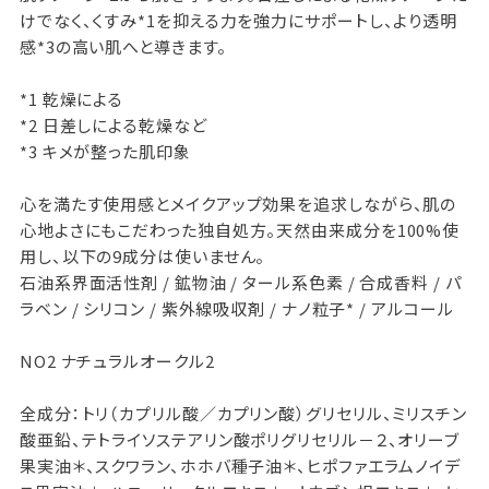
けでなく、くすみ*1を抑える力を強力にサポートし、より透明
感*3の高い肌へと導きます。
*1 乾燥による
*2 日差しによる乾燥など
*3 キメが整った肌印象
心を満たす使用感とメイクアップ効果を追求しながら、肌の
心地よさにもこだわった独自処方。天然由来成分を100%使
用し、以下の9成分は使いません。
石油系界面活性剤 / 鉱物油 / タール系色素 / 合成香料 / パ
ラベン / シリコン / 紫外線吸収剤 / ナノ粒子* / アルコール
NO2 ナチュラルオークル2
全成分：トリ（カプリル酸／カプリン酸）グリセリル、ミリスチン
酸亜鉛、テトライソステアリン酸ポリグリセリル－２、オリーブ
果実油＊、スクワラン、ホホバ種子油＊、ヒポファエラムノイデ