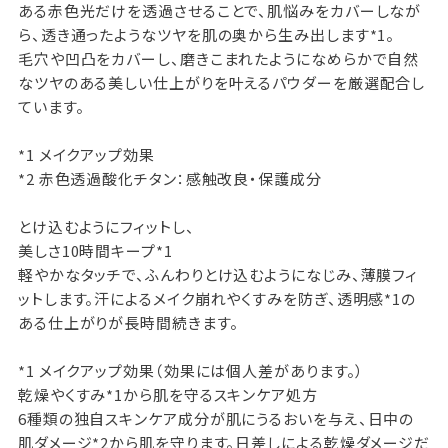
ある赤色光だけを透過させることで、肌悩みをカバーしなが
ら、透き通ったようなツヤを肌の奥から生み出します*1。
毛穴や凹凸をカバーし、磨きこまれたようになめらかで自然
なツヤのある美しい仕上がりを叶えるパウダーを厳選配合し
ています。
*1 メイクアップ効果
*2 赤色透過酸化チタン：感触改良・保護成分
とけ込むようにフィットし、
美しさ10時間キープ*1
軽やかなタッチで、ふんわりとけ込むようになじみ、薄膜フィ
ットします。汗によるメイク崩れやくすみを防ぎ、透明感*1の
ある仕上がりが長時間続きます。
*1 メイクアップ効果（効果には個人差があります。）
乾燥やくすみ*1から肌を守るスキンケア処方
6種類の独自スキンケア成分が肌にうるおいを与え、日中の
肌ダメージ*2から肌を守ります。日差しによる乾燥ダメージだ