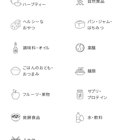
自然食品
マスタード
70g× 10袋セット おつま
訳あり ギフト プ
だみなど12種調
ハーブティー
1,296
756
みに料理に
贈り物
1,728
1,296
7,970
1,833
ヘルシーな
パン・ジャム・
おやつ
はちみつ
調味料・オイル
薬膳
ごはんのおとも・
麺類
おつまみ
サプリ・
フルーツ・果物
プロテイン
発酵食品
水・飲料