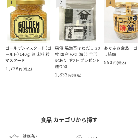
ゴールデンマスタード（ゴ
森傳 焼海苔はねだし 30
あかふさ食品 ゴ
ールド）140ｇ 調味料 粒
枚 国産 のり 海苔 全形
し焼鯖
マスタード
訳あり ギフト プレゼント
550
贈り物
1,728
1,833
食品 カテゴリから探す
ゴールデンマスタード（ゴ
小川生薬の国産菊芋茶
池田屋 生ハムのような
小川生薬 有機国産黒豆
森傳 焼海苔はねだ
【イオンボディ限定
ールド）140ｇ 調味料 粒
75g（50袋）
鰹節 食べる削り節
ほうじ茶
枚 国産 のり 海苔
園 どくだし茶 500
健康茶・