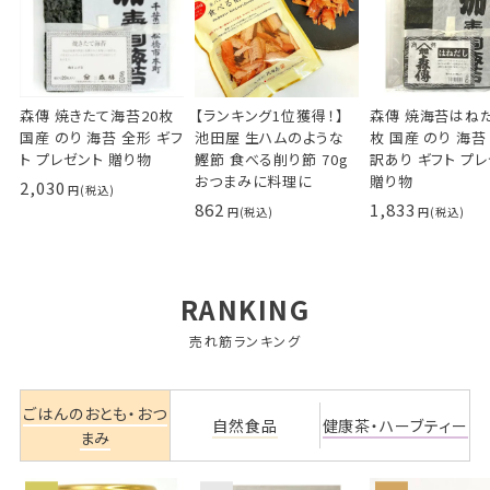
森傳 焼きたて海苔20枚
【ランキング1位獲得！】
森傳 焼海苔はねだ
国産 のり 海苔 全形 ギフ
池田屋 生ハムのような
枚 国産 のり 海苔
ト プレゼント 贈り物
鰹節 食べる削り節 70g
訳あり ギフト プ
おつまみに料理に
贈り物
2,030
862
1,833
RANKING
売れ筋ランキング
ごはんのおとも・おつ
自然食品
健康茶・ハーブティー
まみ