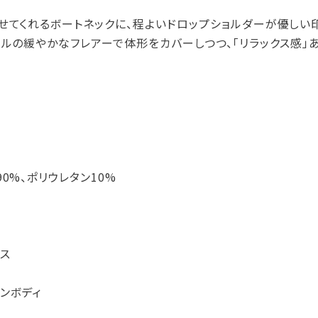
せてくれるボートネックに、程よいドロップショルダーが優しい印
イルの緩やかなフレアーで体形をカバーしつつ、「リラックス感」
0%、ポリウレタン10%
ス
ンボディ