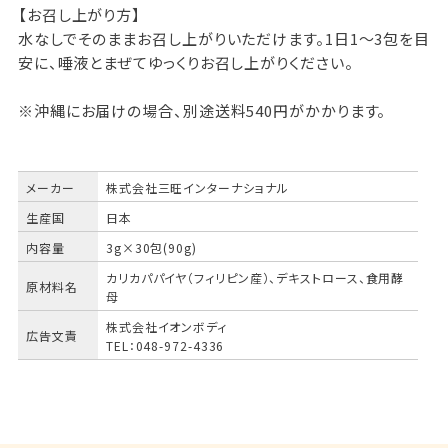
【お召し上がり方】
水なしでそのままお召し上がりいただけます。1日1～3包を目
安に、唾液とまぜてゆっくりお召し上がりください。
※沖縄にお届けの場合、別途送料540円がかかります。
メーカー
株式会社三旺インターナショナル
生産国
日本
内容量
3g×30包(90g)
カリカパパイヤ（フィリピン産）、デキストロース、食用酵
原材料名
母
株式会社イオンボディ
広告文責
TEL：048-972-4336