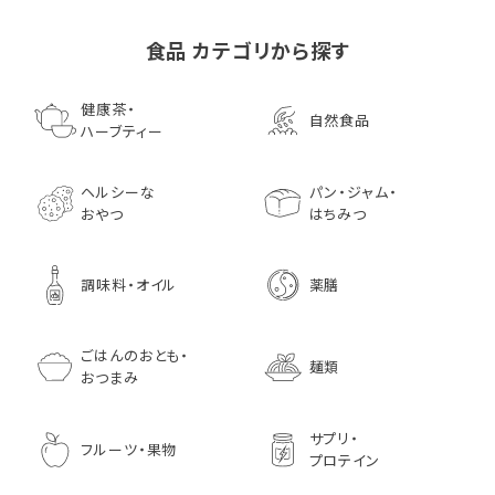
食品 カテゴリから探す
ゴールデンマスタード（ゴ
小川生薬の国産菊芋茶
池田屋 生ハムのような
小川生薬 有機国産黒豆
森傳 焼海苔はねだ
【イオンボディ限定
ールド）140ｇ 調味料 粒
75g（50袋）
鰹節 食べる削り節
ほうじ茶
枚 国産 のり 海苔
園 どくだし茶 500
健康茶・
自然食品
マスタード
70g× 10袋セット おつま
訳あり ギフト プ
だみなど12種調
ハーブティー
1,296
756
みに料理に
贈り物
1,728
1,296
7,970
1,833
ヘルシーな
パン・ジャム・
おやつ
はちみつ
調味料・オイル
薬膳
ごはんのおとも・
麺類
おつまみ
サプリ・
フルーツ・果物
プロテイン