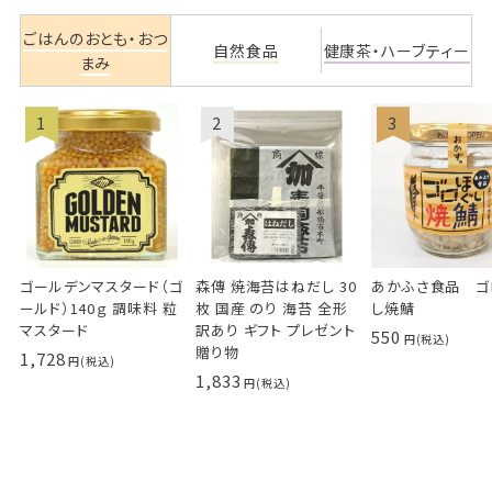
ごはんのおとも・おつ
自然食品
健康茶・ハーブティー
まみ
ゴールデンマスタード（ゴ
森傳 焼海苔はねだし 30
あかふさ食品 ゴ
ールド）140ｇ 調味料 粒
枚 国産 のり 海苔 全形
し焼鯖
マスタード
訳あり ギフト プレゼント
550
贈り物
1,728
1,833