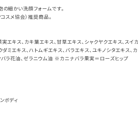
泡の細かい洗顔フォームです。
クコスメ協会）推奨商品。
果実エキス、カキ葉エキス、甘草エキス、シャクヤクエキス、スイ
クダミエキス、ハトムギエキス、バラエキス、ユキノシタエキス、
クバラ花油、ゼラニウム油 ※カニナバラ果実＝ローズヒップ
ンボディ