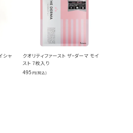
イシャ
クオリティファースト ザ・ダーマ モイ
PureCu
スト 7枚入り
30ml 
495
9,900