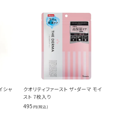
ト ザ・ダーマ モイ
PureCure（ピュアキュア） 美容液
30ml ヒト幹細胞培養液エキス
9,900