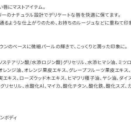
い唇にマストアイテム。
リーのナチュラル設計でデリケートな唇を快適に保てます。
通るような仕上がりのため、お持ちのルージュなどに重ねて印象
ウンのベースに微細パールの輝きで、こっくりと潤った印象に。
ソステアリン酸/水添ロジン酸)グリセリル、水添ヒマシ油、ミツ
オレンジ油、オレンジ果皮エキス、グレープフルーツ果皮エキス、
実エキス、ローズウッド木エキス、ヒマワリ種子油、ヤシ油、ダイズ
)グリセリル、水酸化Al、マイカ、酸化チタン、酸化鉄、酸化スズ、
ンボディ