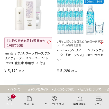
【お取り寄せ商品】1週間から
1万年の眠りから目覚めた奇跡の天然水。
10日で発送
シリカ、亜鉛等を含有
amritara アムリターラ クリスタウォ
amritara アムリターラ ローズ アム
ーター「オージャス」 500ml 24本セ
リタ ウォーター スターターセット
ット
120mL 化粧水 専用ボトル付き
¥
5,170
¥
5,280
税込
税込
ログイン
お買い物ガイド
よくあるご質問
私たちについて
0