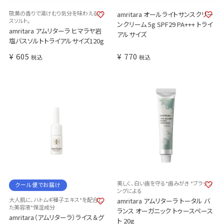
硫黄の香りで湯けむり気分を味わえるバ
amritara オールライトサンスクリー
スソルト。
ンクリーム 5g SPF29 PA+++ トライ
amritara アムリターラ ヒマラヤ岩
アルサイズ
塩バスソルトトライアルサイズ120g
¥
605
¥
770
税込
税込
美しく、白い歯を守る*歯みがき *ブラッシ
クール便でお届け
ングによる
大人肌に、ハトムギ種子エキス*を配合し
amritara アムリターラ トータル バ
た美容液*保湿成分
ランス オーガニック トゥースペース
amritara（アムリターラ）ライス＆グ
ト 20g