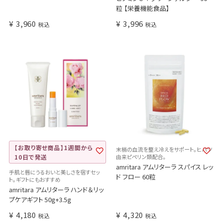
粒 【栄養機能食品】
¥
3,960
¥
3,996
税込
税込
【お取り寄せ商品】1週間から
末梢の血流を整え冷えをサポート。ヒハツ
10日で発送
由来ピペリン類配合。
amritara アムリターラ スパイス レッ
手肌と唇にうるおいと美しさを宿すセッ
ド フロー 60粒
ト。ギフトにもおすすめ
amritara アムリターラ ハンド＆リッ
プケアギフト 50g+3.5g
¥
4,180
¥
4,320
税込
税込