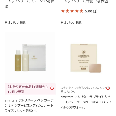
ー リップクリーム プルーン 3.5g 保
ー リップクリーム 甘夏 3.5g 保湿
湿
5.00
（1）
¥
1,760
¥
1,760
税込
税込
【お取り寄せ商品】1週間から
スキンケアしながらシミ、くすみ、クマを自
10日で発送
然にカバー。
amritara アムリターラ ブライトカバ
amritara アムリターラ ベジガーデ
ーコンシーラーSPF50+PA++++レフ
ン シャンプー&コンディショナー ト
ィルCO3ウォーム
ライアルセット 各50mL