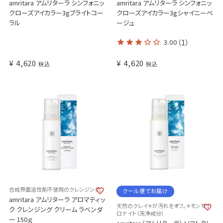
amritara アムリターラ シンフォニッ
amritara アムリターラ シンフォニッ
クローズアイカラー3gブライトコー
クローズアイカラー3gシャイニーベ
ラル
ージュ
3.00
（1）
¥
4,620
¥
4,620
税込
税込
合成界面活性剤不使用のクレンジング。
クール便でお届け
amritara アムリターラ アロマティッ
天然のクレイ＊が汚れをオフ。＊モンモリ
ク クレンジング クリーム ラベンダ
ロナイト（洗浄成分）
ー 150ｇ