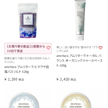
【お取り寄せ商品】1週間から
美しく、白い歯を守る*歯みがき *ブラッシ
10日で発送
ングによる
amritara アムリターラ トータル バ
硫黄の香りで湯けむり気分を味わえるバ
ランス オーガニック トゥースペース
スソルト。
ト 100g
amritara アムリターラ ヒマラヤ岩
塩バスソルト 520g
¥
2,200
¥
2,420
税込
税込