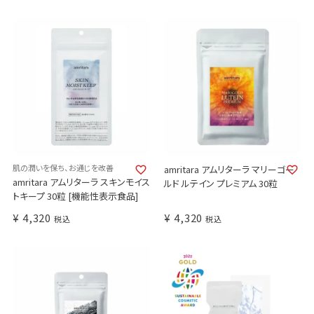
肌の潤いを保ち、お通じを改善
amritara アムリターラ マリーゴー
amritara アムリターラ スキンモイス
ルド ルテイン プレミアム 30粒
トキープ 30粒 [機能性表示食品]
¥
4,320
¥
4,320
税込
税込