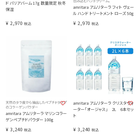
包み込むハンドクリーム。
ド バリアバーム 17g 数量限定 秋冬
amritara アムリターラ フィト ヴェー
保湿
ル ハンド トリートメント ローズ 50g
¥
2,970
¥
2,970
税込
税込
天然のタラ皮から抽出したペプチドタイプ
amritara アムリターラ クリスタウォ
のコラーゲンパウダー
ーター「オージャス」 2L 6本セッ
amritara アムリターラ マリンコラー
ト
ゲンペプチドパウダー 100g
¥
3,240
¥
3,240
税込
税込