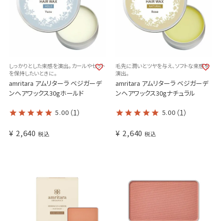
しっかりとした束感を演出。カールやセット
毛先に潤いとツヤを与え、ソフトな束感を
を保持したいときに。
演出。
amritara アムリターラ ベジガーデ
amritara アムリターラ ベジガーデ
ンヘアワックス30gホールド
ンヘアワックス30gナチュラル
5.00
（1）
5.00
（1）
¥
2,640
¥
2,640
税込
税込