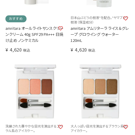
日本山ぶどうの樹液*を配合。*ヤマブドウ
おすすめ
樹液（保湿成分）
amritara オールライトサンスクリー
amritara アムリターラ ライス＆グレ
ンクリーム 40g SPF29 PA+++ 日焼
ープ グロウイング ウォーター
け止め ノンケミカル
120mL
¥
4,620
¥
4,620
税込
税込
洗練された華やかな目元を演出するコー
大人っぽい目元を演出するブラウン系の
ラル系のアイカラー。
アイカラー。