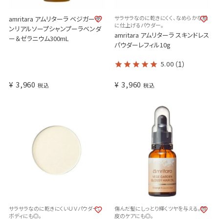
サラサラなのに乾きにくく、なめらかな肌
amritara アムリターラ ベジガーデ
に仕上げるパウダー。
ンリアルソープシャンプーラベンダ
amritara アムリターラ スキンドレス
ー＆ゼラニウム300mL
パウダーレフィル10g
5.00
（1）
¥
3,960
¥
3,960
税込
税込
サラサラなのに乾きにくいＵＶパウダー。
傷んだ髪にしっとり輝くツヤを与える。頭
ボディにも◎。
皮のケアにも◎。