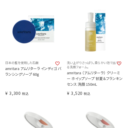
日本の藍を使用した石鹸
洗い上がりさっぱり。柔らかい泡で出てく
る洗顔フォーム。
amritara アムリターラ インディゴ バ
amritara （アムリターラ） クリーミ
ランシングソープ 60g
ー ホイップソープ 甘夏＆フランキン
センス 洗顔 150mL
¥
3,300
¥
3,520
税込
税込