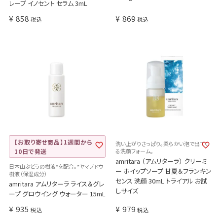
レープ イノセント セラム 3mL
¥
858
¥
869
税込
税込
【お取り寄せ商品】1週間から
洗い上がりさっぱり。柔らかい泡で出てく
10日で発送
る洗顔フォーム。
amritara （アムリターラ） クリーミ
日本山ぶどうの樹液*を配合。*ヤマブドウ
ー ホイップソープ 甘夏＆フランキン
樹液（保湿成分）
センス 洗顔 30mL トライアル お試
amritara アムリターラ ライス＆グレ
しサイズ
ープ グロウイング ウォーター 15mL
¥
935
¥
979
税込
税込