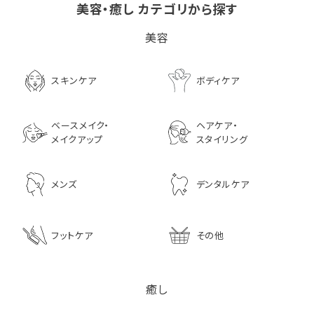
美容・癒し カテゴリから探す
ビタブリッドCヘアー
LPLP（ルプルプ） エッ
茅沼順子薬局 Jun
美容
EX(医薬部外品）
センスカラートリートメン
KAYANUMA ジ
ト エボニーブラック
ヤヌマ カドゥー 
8,726
ャンプー 200ml
3,630
スキンケア
ボディケア
2,970
ベースメイク・
ヘアケア・
メイクアップ
スタイリング
メンズ
デンタルケア
フットケア
その他
癒し