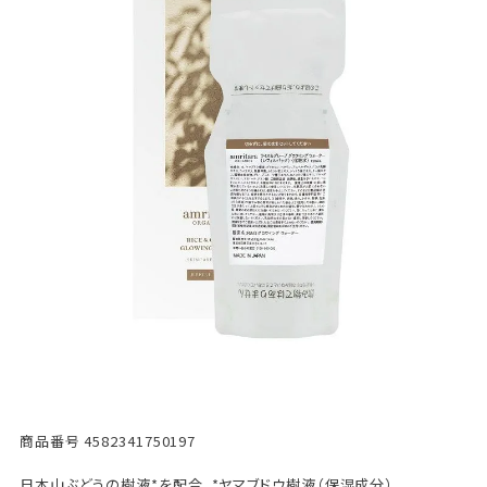
商品番号
4582341750197
日本山ぶどうの樹液*を配合。*ヤマブドウ樹液（保湿成分）