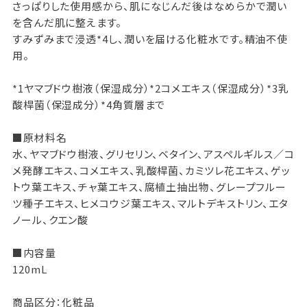
さっぱりした使用感から、肌になじんだ後はなめらかで潤い
を含んだ肌に整えます。
すみずみまで浸透*4し、潤いを届ける化粧水です。精油不使
用。
*1ヤマブドウ樹液（保湿成分）*2コメエキス（保湿成分）*3乳
酸桿菌（保湿成分）*4角質層まで
■原材料名
水、ヤマブドウ樹液、グリセリン、ベタイン、アスペルギルス／コ
メ発酵エキス、コメエキス、乳酸桿菌、カミツレ花エキス、ゲッ
トウ葉エキス、チャ葉エキス、腐植土抽出物、グレープフルー
ツ種子エキス、ヒメコウジ葉エキス、マルトデキストリン、エタ
ノール、クエン酸
■内容量
120mL
商品区分：化粧品