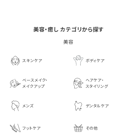
美容・癒し カテゴリから探す
ビタブリッドCヘアー
LPLP（ルプルプ） エッ
茅沼順子薬局 Jun
美容
EX(医薬部外品）
センスカラートリートメン
KAYANUMA ジ
ト エボニーブラック
ヤヌマ カドゥー 
8,726
ャンプー 200ml
3,630
スキンケア
ボディケア
2,970
ベースメイク・
ヘアケア・
メイクアップ
スタイリング
メンズ
デンタルケア
フットケア
その他