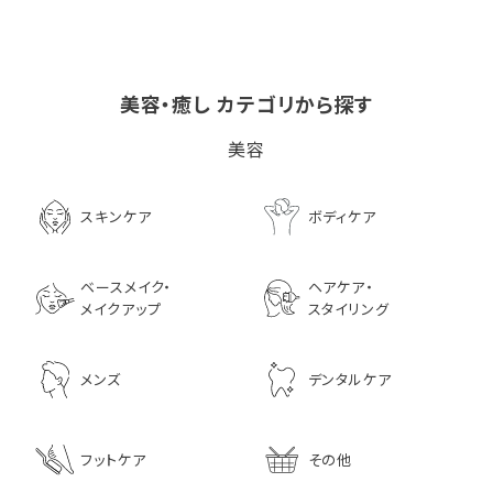
美容・癒し カテゴリから探す
ビタブリッドCヘアー
LPLP（ルプルプ） エッ
茅沼順子薬局 Jun
美容
EX(医薬部外品）
センスカラートリートメン
KAYANUMA ジ
ト エボニーブラック
ヤヌマ カドゥー 
8,726
ャンプー 200ml
3,630
スキンケア
ボディケア
2,970
ベースメイク・
ヘアケア・
メイクアップ
スタイリング
メンズ
デンタルケア
フットケア
その他