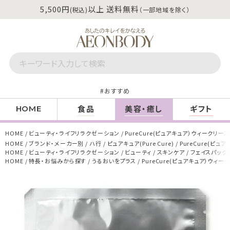
5,500円
以上 送料無料
(税込)
（一部地域を除く）
おすすめ
食品
美容・癒し
ギフト
HOME
HOME
ビューティ・ライフリラクゼーション
PureCure(ピュアキュア）ウィークリ
HOME
ブランド・メーカー別
ハ行
ピュアキュア(Pure Cure)
PureCure(ピ
HOME
ビューティ・ライフリラクゼーション
ビューティ
スキンケア
フェイスパック
HOME
特長・お悩みから探す
うるおいをプラス
PureCure(ピュアキュア）ウィ