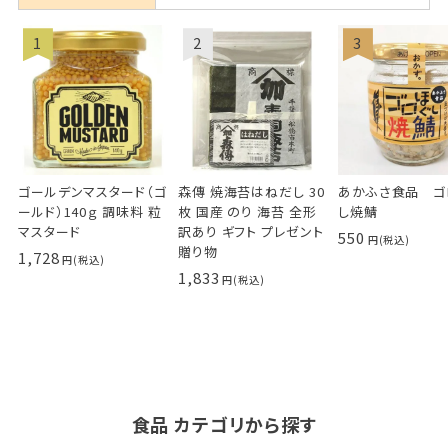
ゴールデンマスタード（ゴ
森傳 焼海苔はねだし 30
あかふさ食品 ゴ
ールド）140ｇ 調味料 粒
枚 国産 のり 海苔 全形
し焼鯖
マスタード
訳あり ギフト プレゼント
550
贈り物
1,728
1,833
食品 カテゴリから探す