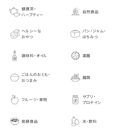
ゴールデンマスタード（ゴ
小川生薬の国産菊芋茶
池田屋 生ハムのような
小川生薬 有機国産黒豆
森傳 焼海苔はねだ
【イオンボディ限定
ールド）140ｇ 調味料 粒
75g（50袋）
鰹節 食べる削り節
ほうじ茶
枚 国産 のり 海苔
園 どくだし茶 500
健康茶・
自然食品
マスタード
70g× 10袋セット おつま
訳あり ギフト プ
だみなど12種調
ハーブティー
1,296
756
みに料理に
贈り物
1,728
1,296
7,970
1,833
ヘルシーな
パン・ジャム・
おやつ
はちみつ
調味料・オイル
薬膳
ごはんのおとも・
麺類
おつまみ
サプリ・
フルーツ・果物
プロテイン
発酵食品
水・飲料