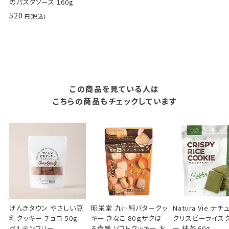
のパスタソース 160g
520
この商品を見ている人は
こちらの商品もチェックしています
昭栄堂 九州純バタークッ
げんきタウン やさしい豆
Natura Vie ナ
キー きなこ 80ｇザクほ
乳クッキー チョコ 50g
クリスピーライス
ろ食感 ソフトクッキー お
グルテンフリー
ー 抹茶 60g