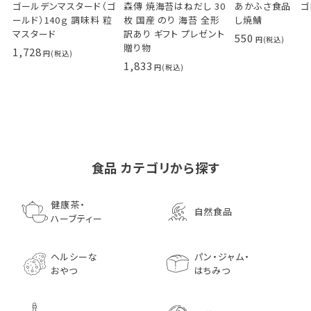
ゴールデンマスタード（ゴ
森傳 焼海苔はねだし 30
あかふさ食品 ゴ
ールド）140ｇ 調味料 粒
枚 国産 のり 海苔 全形
し焼鯖
マスタード
訳あり ギフト プレゼント
550
贈り物
1,728
1,833
食品 カテゴリから探す
ゴールデンマスタード（ゴ
小川生薬の国産菊芋茶
池田屋 生ハムのような
小川生薬 有機国産黒豆
森傳 焼海苔はねだ
【イオンボディ限定
ールド）140ｇ 調味料 粒
75g（50袋）
鰹節 食べる削り節
ほうじ茶
枚 国産 のり 海苔
園 どくだし茶 500
健康茶・
自然食品
マスタード
70g× 10袋セット おつま
訳あり ギフト プ
だみなど12種調
ハーブティー
1,296
756
みに料理に
贈り物
1,728
1,296
7,970
1,833
ヘルシーな
パン・ジャム・
おやつ
はちみつ