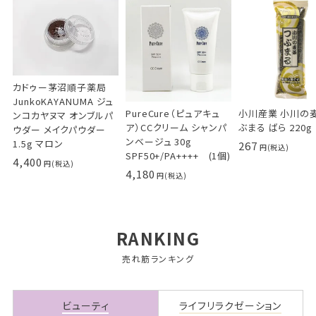
カドゥー茅沼順子薬局
JunkoKAYANUMA ジュ
PureCure（ピュアキュ
小川産業 小川の麦
ンコカヤヌマ オンブルパ
ア）CCクリーム シャンパ
ぶまる ばら 220g
ウダー メイクパウダー
ンベージュ 30g
1.5g マロン
267
SPF50+/PA++++ (1個)
4,400
4,180
RANKING
売れ筋ランキング
ビューティ
ライフリラクゼーション