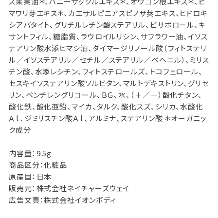
ス果実油＊、ハニーサックルエキス＊、オウゴン根エキス＊、ヒ
マワリ芽エキス＊、カエサルピニアスピノサ莢エキス、ヒドロキ
シアパタイト、グリチルレチン酸ステアリル、ビサボロール、キ
サントフィル、糖脂質、ラウロイルリシン、サフラワー油、イソス
テアリン酸水添ヒマシ油、ダイマージリノール酸（フィトステリ
ル／イソステアリル／セチル／ステアリル／ベヘニル）、ミリス
チン酸、水添レシチン、フィトステロールズ、トコフェロール、
セスキイソステアリン酸ソルビタン、マルトデキストリン、グリセ
リン、ペンチレングリコール、ＢＧ、水、（＋／－）酸化チタン、
酸化鉄、酸化亜鉛、マイカ、タルク、酸化スズ、シリカ、水酸化
Ａｌ、ジミリスチン酸Ａｌ、アルミナ、ステアリン酸 ＊オーガニッ
ク成分
内容量：9.5g
商品区分：化粧品
原産国：日本
販売元：株式会社ネイチャーズウェイ
広告文責：株式会社イオンボディ