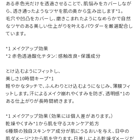
ある赤色光だけを透過させることで、肌悩みをカバーしなが
ら、透き通ったようなツヤを肌の奥から生み出します*1。
毛穴や凹凸をカバーし、磨きこまれたようになめらかで自然
なツヤのある美しい仕上がりを叶えるパウダーを厳選配合し
ています。
*1 メイクアップ効果
*2 赤色透過酸化チタン：感触改良・保護成分
とけ込むようにフィットし、
美しさ10時間キープ*1
軽やかなタッチで、ふんわりとけ込むようになじみ、薄膜フィ
ットします。汗によるメイク崩れやくすみを防ぎ、透明感*1の
ある仕上がりが長時間続きます。
*1 メイクアップ効果（効果には個人差があります。）
乾燥やくすみ*1から肌を守るスキンケア処方
6種類の独自スキンケア成分が肌にうるおいを与え、日中の
肌ダメージ*2から肌を守ります。日差しによる乾燥ダメージだ