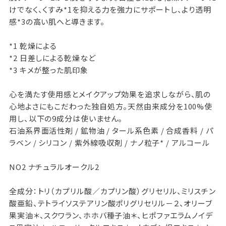
けでなく、くすみ*1を抑える力を強力にサポートし、より透明
感*3の高い肌へと導きます。
*1 乾燥による
*2 日差しによる乾燥など
*3 キメが整った肌印象
心を満たす使用感とメイクアップ効果を追求しながら、肌の
心地よさにもこだわった独自処方。天然由来成分を100%使
用し、以下の9成分は使いません。
石油系界面活性剤 / 鉱物油 / タール系色素 / 合成香料 / パ
ラベン / シリコン / 紫外線吸収剤 / ナノ粒子* / アルコール
NO2 ナチュラルオークル2
全成分：トリ（カプリル酸／カプリン酸）グリセリル、ミリスチン
酸亜鉛、テトライソステアリン酸ポリグリセリル－２、オリーブ
果実油＊、スクワラン、ホホバ種子油＊、ヒポファエラムノイデ