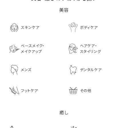
ビタブリッドCヘアー
LPLP（ルプルプ） エッ
茅沼順子薬局 Jun
美容
EX(医薬部外品）
センスカラートリートメン
KAYANUMA ジ
ト エボニーブラック
ヤヌマ カドゥー 
8,726
ャンプー 200ml
3,630
スキンケア
ボディケア
2,970
ベースメイク・
ヘアケア・
メイクアップ
スタイリング
メンズ
デンタルケア
フットケア
その他
癒し