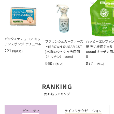
パックスナチュロン キッ
ブラウンシュガーファース
ハッピーエレファン
チンスポンジ ナチュラル
ト(BROWN SUGAR 1ST.
器洗い機用ジェル
221
)水洗いシュシュ洗浄剤
800ml キッチン用
（キッチン） 300ml
剤
968
877
RANKING
売れ筋ランキング
ビューティ
ライフリラクゼーション