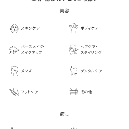
ビタブリッドCヘアー
LPLP（ルプルプ） エッ
茅沼順子薬局 Jun
美容
EX(医薬部外品）
センスカラートリートメン
KAYANUMA ジ
ト エボニーブラック
ヤヌマ カドゥー 
8,726
ャンプー 200ml
3,630
スキンケア
ボディケア
2,970
ベースメイク・
ヘアケア・
メイクアップ
スタイリング
メンズ
デンタルケア
フットケア
その他
癒し