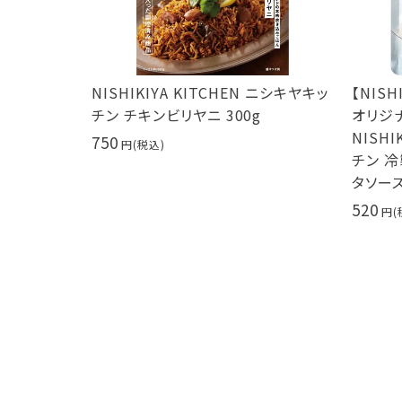
につき期
NISHIKIYA KITCHEN ニシキヤキッ
【NISH
CHEN ニ
チン チキンビリヤニ 300g
オリジナ
g サムゲ
NISHIK
750
チン 冷
タソース 
520