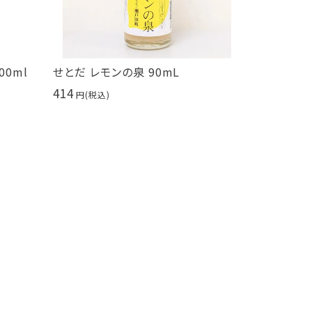
0ml
せとだ レモンの泉 90mL
bruno s
ブラウニー 6
414
糖不使用
453