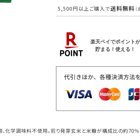
送料無料
5,500円以上ご購入で
（
用、化学調味料不使用。煎り発芽玄米と米糠が構成比の約70